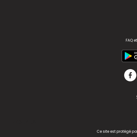
FAQ et
v2.311.4 US
Ce site est protégé p