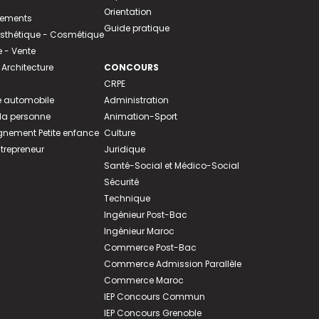
Orientation
tements
Guide pratique
 Esthétique - Cosmétique
- Vente
 Architecture
CONCOURS
CRPE
 automobile
Administration
 la personne
Animation-Sport
ement Petite enfance
Culture
ntrepreneur
Juridique
Santé-Social et Médico-Social
Sécurité
Technique
Ingénieur Post-Bac
Ingénieur Maroc
Commerce Post-Bac
Commerce Admission Parallèle
Commerce Maroc
IEP Concours Commun
IEP Concours Grenoble