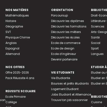
NOS MATIÈRES
ORIENTATION
BIBLIOTH
Mathématiques
Parcoursup
Droit-Eco
Histoire
Découvrir les diplômes
Littératur
Géographie
Découvrir les formations
Sciences
SVT
Découvrir les métiers
Arts-Desig
Physique Chimie
Découvrir les écoles
Santé
Anglais
Ecole de commerce
Social
Espagnol
Ecole de design
Sport
Allemand
Ecole d’ingénieur
Langues
Devenir partenaire
NOS OFFRES
ETUDIER À
Offre 2025-2026
VIE ETUDIANTE
Etudier a
Pack Réussite 4 ans
Vie Etudiante
Etudier en 
Bourses et prêts étudiants
Etudier en
Logement Etudiant
REUSSITE SCOLAIRE
Jobs Etudiant et Alternance
Ecole Primaire
BIBLIOTH
sion
Trouve ton job saisonnier
Collège
Cuisine