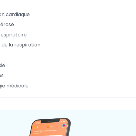
ion cardiaque
lérose
respiratoire
 de la respiration
ie
es
ie médicale