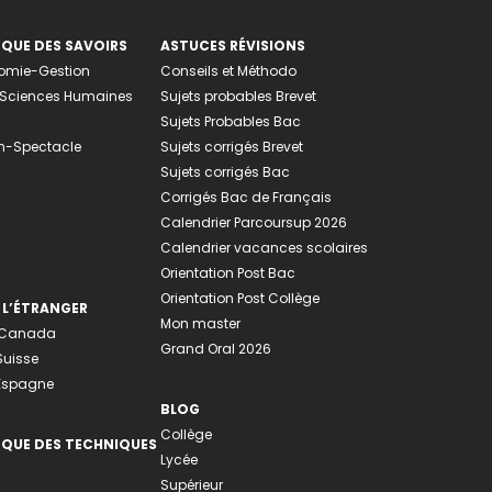
EQUE DES SAVOIRS
ASTUCES RÉVISIONS
nomie-Gestion
Conseils et Méthodo
e-Sciences Humaines
Sujets probables Brevet
Sujets Probables Bac
n-Spectacle
Sujets corrigés Brevet
Sujets corrigés Bac
Corrigés Bac de Français
Calendrier Parcoursup 2026
Calendrier vacances scolaires
Orientation Post Bac
Orientation Post Collège
 L’ÉTRANGER
Mon master
u Canada
Grand Oral 2026
Suisse
 Espagne
BLOG
Collège
EQUE DES TECHNIQUES
Lycée
Supérieur