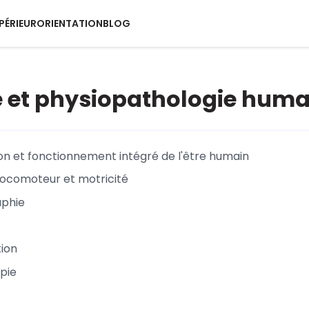
PÉRIEUR
ORIENTATION
BLOG
e et physiopathologie hum
on et fonctionnement intégré de l'être humain
 locomoteur et motricité
aphie
tion
opie