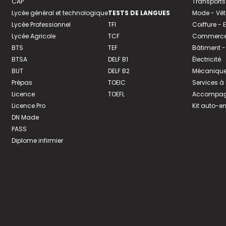
CAP
Transports
Lycée général et technologique
TESTS DE LANGUES
Mode - Vê
Lycée Professionnel
TFI
Coiffure -
Lycée Agricole
TCF
Commerce 
BTS
TEF
Bâtiment -
BTSA
DELF B1
Électricité
BUT
DELF B2
Mécanique
Prépas
TOEIC
Services à
Licence
TOEFL
Accompagn
Licence Pro
Kit auto-e
DN Made
PASS
Diplome infirmier