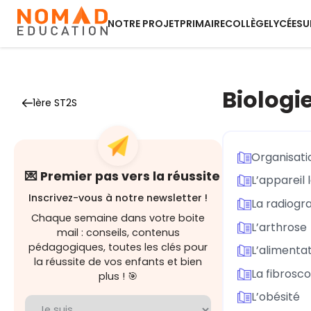
NOTRE PROJET
PRIMAIRE
COLLÈGE
LYCÉE
SU
Biologi
1ère ST2S
Organisati
💌 Premier pas vers la réussite
L’appareil
Inscrivez-vous à notre newsletter !
La radiogr
Chaque semaine dans votre boite
L’arthrose
mail : conseils, contenus
pédagogiques, toutes les clés pour
L’alimenta
la réussite de vos enfants et bien
La fibrosc
plus ! 🎯
L’obésité