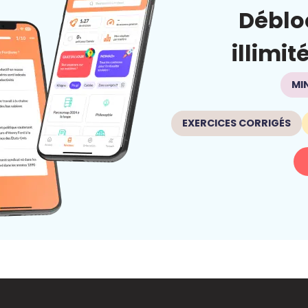
Déblo
illimit
MI
EXERCICES CORRIGÉS