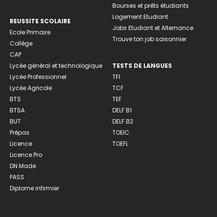
Bourses et prêts étudiants
Logement Etudiant
REUSSITE SCOLAIRE
Jobs Etudiant et Alternance
Ecole Primaire
Trouve ton job saisonnier
Collège
CAP
Lycée général et technologique
TESTS DE LANGUES
Lycée Professionnel
TFI
Lycée Agricole
TCF
BTS
TEF
BTSA
DELF B1
BUT
DELF B2
Prépas
TOEIC
Licence
TOEFL
Licence Pro
DN Made
PASS
Diplome infirmier