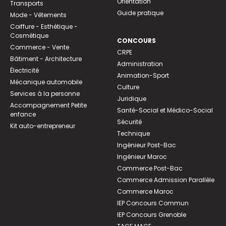
Orientation
Transports
Guide pratique
Mode - Vêtements
Coiffure - Esthétique -
Cosmétique
CONCOURS
Commerce - Vente
CRPE
Bâtiment - Architecture
Administration
Électricité
Animation-Sport
Mécanique automobile
Culture
Services à la personne
Juridique
Accompagnement Petite
Santé-Social et Médico-Social
enfance
Sécurité
Kit auto-entrepreneur
Technique
Ingénieur Post-Bac
Ingénieur Maroc
Commerce Post-Bac
Commerce Admission Parallèle
Commerce Maroc
IEP Concours Commun
IEP Concours Grenoble