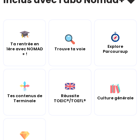
Inclus avec l'abo Nomad+ 💎
Ta rentrée en
Explore
1ère avec NOMAD
Trouve ta voie
Parcoursup
+ !
Tes contenus de
Réussite
Culture générale
Terminale
TOEIC®/TOEFL®