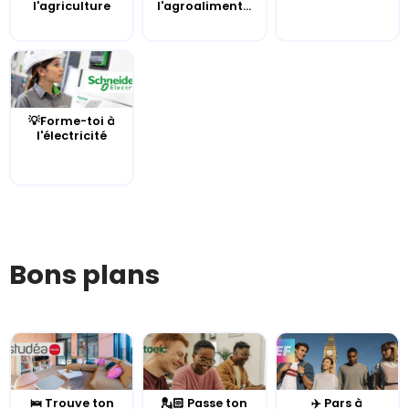
l'agriculture
l'agroaliment...
💡Forme-toi à
l'électricité
Bons plans
🛌 Trouve ton
💂🏻 Passe ton
✈️ Pars à