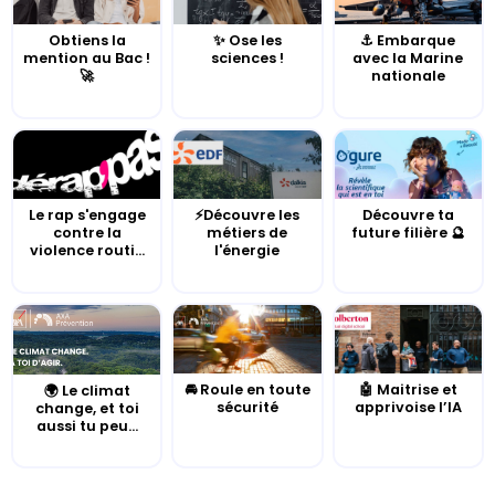
Obtiens la
✨ Ose les
⚓️ Embarque
mention au Bac !
sciences !
avec la Marine
🚀
nationale
Le rap s'engage
⚡Découvre les
Découvre ta
contre la
métiers de
future filière 🔮
violence routi...
l'énergie
🚘 Roule en toute
🤖 Maitrise et
🌍 Le climat
sécurité
apprivoise l’IA
change, et toi
aussi tu peu...