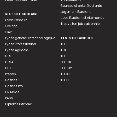
Bourses et prêts étudiants
Logement Etudiant
REUSSITE SCOLAIRE
Jobs Etudiant et Alternance
Ecole Primaire
Trouve ton job saisonnier
Collège
CAP
Lycée général et technologique
TESTS DE LANGUES
Lycée Professionnel
TFI
Lycée Agricole
TCF
BTS
TEF
BTSA
DELF B1
BUT
DELF B2
Prépas
TOEIC
Licence
TOEFL
Licence Pro
DN Made
PASS
Diplome infirmier