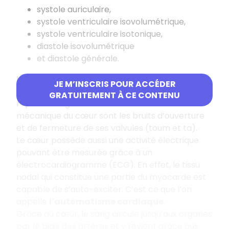
systole auriculaire,
systole ventriculaire isovolumétrique,
systole ventriculaire isotonique,
diastole isovolumétrique
et diastole générale.
La fréquence cardiaque varie de
60 à 80
JE M’INSCRIS POUR ACCÉDER
battements par minute chez un adulte au
GRATUITEMENT À CE CONTENU
repos
. Les signes extérieurs de l’activité
mécanique du cœur sont les bruits d’ouverture
et de fermeture de ses valvules (toum et ta).
Le cœur possède aussi une activité électrique
pouvant être mesurée grâce à un
électrocardiogramme (ECG). En effet, le tissu
nodal qui constitue une partie du myocarde est
capable de s’auto-exciter. C’est ce que l’on
appelle
l’automatisme cardiaque
.
Grâce au cœur, le sang circule jusqu’aux organes
par le biais des artères et y revient grâce aux