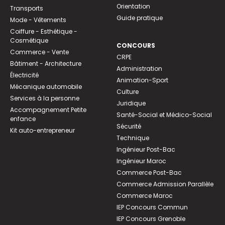
Orientation
Transports
Guide pratique
Mode - Vêtements
Coiffure - Esthétique -
Cosmétique
CONCOURS
Commerce - Vente
CRPE
Bâtiment - Architecture
Administration
Électricité
Animation-Sport
Mécanique automobile
Culture
Services à la personne
Juridique
Accompagnement Petite
Santé-Social et Médico-Social
enfance
Sécurité
Kit auto-entrepreneur
Technique
Ingénieur Post-Bac
Ingénieur Maroc
Commerce Post-Bac
Commerce Admission Parallèle
Commerce Maroc
IEP Concours Commun
IEP Concours Grenoble