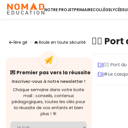
NOTRE PROJET
PRIMAIRE
COLLÈGE
LYCÉE
SU
🚴‍♂️ Po
1ère gé
>
🚘 Roule en toute sécurité
🚴‍♂️ Port 
💌 Premier pas vers la réussite
🪖Le casqu
Inscrivez-vous à notre newsletter !
Chaque semaine dans votre boite
mail : conseils, contenus
pédagogiques, toutes les clés pour
la réussite de vos enfants et bien
plus ! 🎯