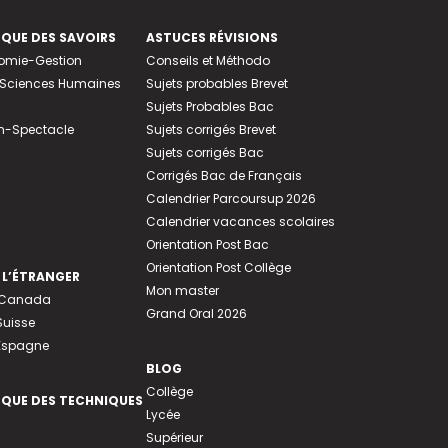
EQUE DES SAVOIRS
ASTUCES RÉVISIONS
nomie-Gestion
Conseils et Méthodo
e-Sciences Humaines
Sujets probables Brevet
Sujets Probables Bac
n-Spectacle
Sujets corrigés Brevet
Sujets corrigés Bac
Corrigés Bac de Français
Calendrier Parcoursup 2026
Calendrier vacances scolaires
Orientation Post Bac
Orientation Post Collège
 L’ÉTRANGER
Mon master
u Canada
Grand Oral 2026
Suisse
 Espagne
BLOG
Collège
EQUE DES TECHNIQUES
Lycée
Supérieur