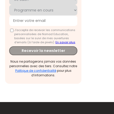
J'accepte de recevoir les communications
personnalisées de Nomad Education,
basées sur le suivi de mes ouvertures
d'emails (à l’aide de pixels).
En savoir plus
Recevoir la newsletter
Nous ne partagerons jamais vos données
personnelles avec des tiers. Consultez notre
Politique de confidentialité
pour plus
d’informations.