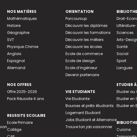
NOS MATIÈRES
ORIENTATION
BIBLIOTH
Mathématiques
Parcoursup
Droit-Eco
Histoire
Découvrir les diplômes
Littératur
Géographie
Découvrir les formations
Sciences
SVT
Découvrir les métiers
Arts-Desig
Physique Chimie
Découvrir les écoles
Santé
Anglais
Ecole de commerce
Social
Espagnol
Ecole de design
Sport
Allemand
Ecole d’ingénieur
Langues
Devenir partenaire
NOS OFFRES
ETUDIER À
Offre 2025-2026
VIE ETUDIANTE
Etudier a
Pack Réussite 4 ans
Vie Etudiante
Etudier en 
Bourses et prêts étudiants
Etudier en
Logement Etudiant
REUSSITE SCOLAIRE
Jobs Etudiant et Alternance
Ecole Primaire
BIBLIOTH
sion
Trouve ton job saisonnier
Collège
Cuisine
CAP
Transports