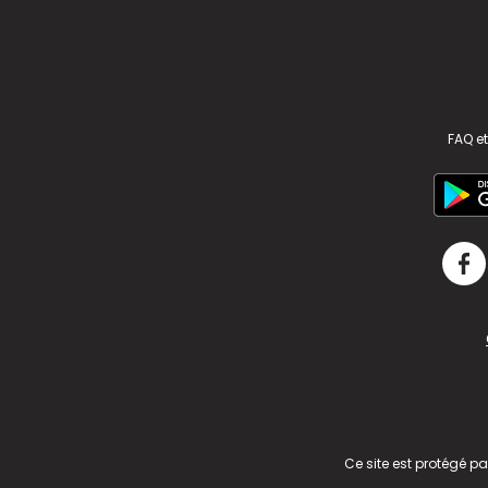
FAQ et
v2.311.4 US
Ce site est protégé p