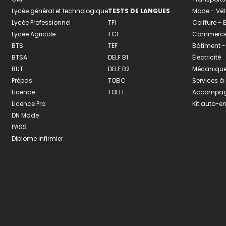
Lycée général et technologique
TESTS DE LANGUES
Mode - Vê
Lycée Professionnel
TFI
Coiffure -
Lycée Agricole
TCF
Commerce 
BTS
TEF
Bâtiment -
BTSA
DELF B1
Électricité
BUT
DELF B2
Mécanique
Prépas
TOEIC
Services à
Licence
TOEFL
Accompagn
Licence Pro
Kit auto-e
DN Made
PASS
Diplome infirmier