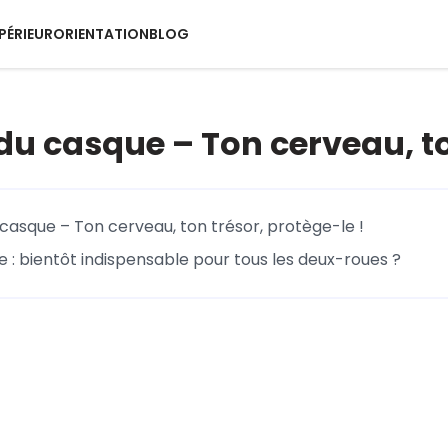
PÉRIEUR
ORIENTATION
BLOG
rt du casque – Ton cerveau, t
du casque – Ton cerveau, ton trésor, protège-le !
e : bientôt indispensable pour tous les deux-roues ?