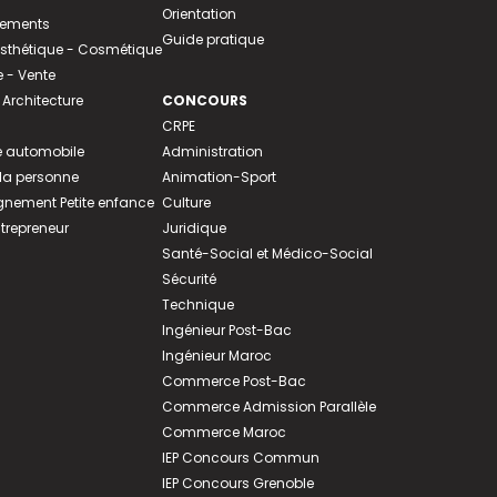
Orientation
tements
Guide pratique
 Esthétique - Cosmétique
- Vente
 Architecture
CONCOURS
CRPE
 automobile
Administration
 la personne
Animation-Sport
ement Petite enfance
Culture
ntrepreneur
Juridique
Santé-Social et Médico-Social
Sécurité
Technique
Ingénieur Post-Bac
Ingénieur Maroc
Commerce Post-Bac
Commerce Admission Parallèle
Commerce Maroc
IEP Concours Commun
IEP Concours Grenoble