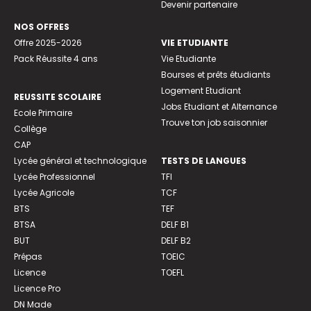
Devenir partenaire
NOS OFFRES
Offre 2025-2026
VIE ETUDIANTE
Pack Réussite 4 ans
Vie Etudiante
Bourses et prêts étudiants
Logement Etudiant
REUSSITE SCOLAIRE
Jobs Etudiant et Alternance
Ecole Primaire
Trouve ton job saisonnier
Collège
CAP
Lycée général et technologique
TESTS DE LANGUES
Lycée Professionnel
TFI
Lycée Agricole
TCF
BTS
TEF
BTSA
DELF B1
BUT
DELF B2
Prépas
TOEIC
Licence
TOEFL
Licence Pro
DN Made