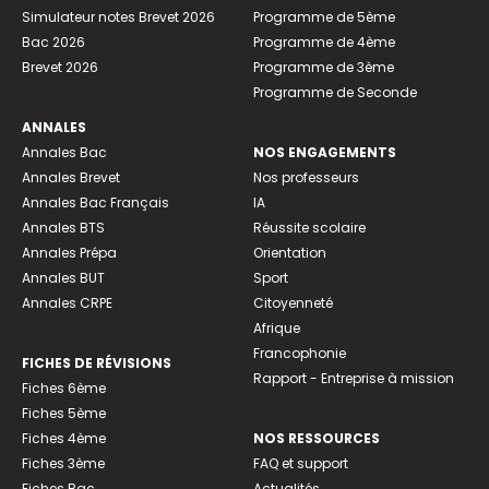
Simulateur notes Brevet 2026
Programme de 5ème
Bac 2026
Programme de 4ème
Brevet 2026
Programme de 3ème
Programme de Seconde
ANNALES
Annales Bac
NOS ENGAGEMENTS
Annales Brevet
Nos professeurs
Annales Bac Français
IA
Annales BTS
Réussite scolaire
Annales Prépa
Orientation
Annales BUT
Sport
Annales CRPE
Citoyenneté
Afrique
Francophonie
FICHES DE RÉVISIONS
Rapport - Entreprise à mission
Fiches 6ème
Fiches 5ème
Fiches 4ème
NOS RESSOURCES
Fiches 3ème
FAQ et support
Fiches Bac
Actualités