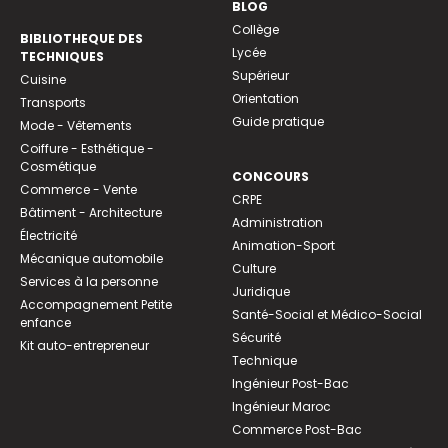
BLOG
Collège
BIBLIOTHEQUE DES
Lycée
TECHNIQUES
Supérieur
Cuisine
Orientation
Transports
Guide pratique
Mode - Vêtements
Coiffure - Esthétique -
Cosmétique
CONCOURS
Commerce - Vente
CRPE
Bâtiment - Architecture
Administration
Électricité
Animation-Sport
Mécanique automobile
Culture
Services à la personne
Juridique
Accompagnement Petite
Santé-Social et Médico-Social
enfance
Sécurité
Kit auto-entrepreneur
Technique
Ingénieur Post-Bac
Ingénieur Maroc
Commerce Post-Bac