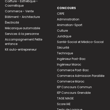
Coiffure - Esthétique -
Cosmétique
CONCOURS
Commerce - Vente
CRPE
Bâtiment - Architecture
Administration
Électricité
Animation-Sport
Mécanique automobile
Culture
Services à la personne
Juridique
Accompagnement Petite
Santé-Social et Médico-Social
enfance
Sécurité
Kit auto-entrepreneur
Technique
Ingénieur Post-Bac
Ingénieur Maroc
Commerce Post-Bac
Commerce Admission Parallèle
Commerce Maroc
IEP Concours Commun
IEP Concours Grenoble
TAGE MAGE
Score IAE
Tests de Logique