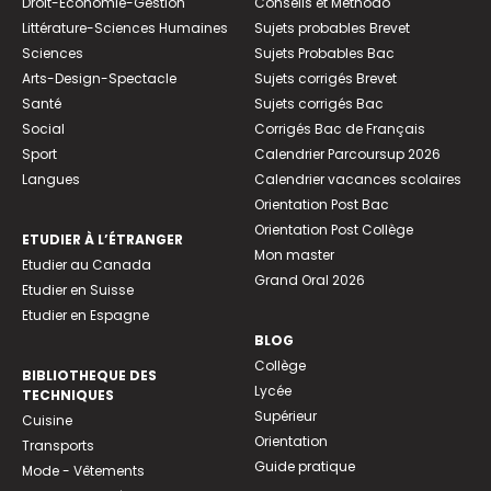
Droit-Economie-Gestion
Conseils et Méthodo
Littérature-Sciences Humaines
Sujets probables Brevet
Sciences
Sujets Probables Bac
Arts-Design-Spectacle
Sujets corrigés Brevet
Santé
Sujets corrigés Bac
Social
Corrigés Bac de Français
Sport
Calendrier Parcoursup 2026
Langues
Calendrier vacances scolaires
Orientation Post Bac
Orientation Post Collège
ETUDIER À L’ÉTRANGER
Mon master
Etudier au Canada
Grand Oral 2026
Etudier en Suisse
Etudier en Espagne
BLOG
Collège
BIBLIOTHEQUE DES
Lycée
TECHNIQUES
Supérieur
Cuisine
Orientation
Transports
Guide pratique
Mode - Vêtements