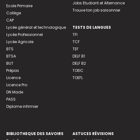
Jobs Etudiant et Alternance
Ecole Primaire
Trouve ton job saisonnier
Collège
CAP
Lycée général et technologique
TESTS DE LANGUES
Lycée Professionnel
TFI
Lycée Agricole
TCF
BTS
TEF
BTSA
DELF B1
BUT
DELF B2
Prépas
TOEIC
Licence
TOEFL
Licence Pro
DN Made
PASS
Diplome infirmier
BIBLIOTHEQUE DES SAVOIRS
ASTUCES RÉVISIONS