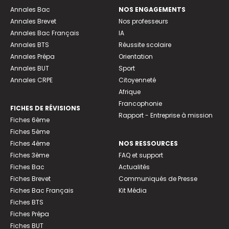
Annales Bac
NOS ENGAGEMENTS
Annales Brevet
Nos professeurs
Annales Bac Français
IA
Annales BTS
Réussite scolaire
Annales Prépa
Orientation
Annales BUT
Sport
Annales CRPE
Citoyenneté
Afrique
Francophonie
FICHES DE RÉVISIONS
Rapport - Entreprise à mission
Fiches 6ème
Fiches 5ème
Fiches 4ème
NOS RESSOURCES
Fiches 3ème
FAQ et support
Fiches Bac
Actualités
Fiches Brevet
Communiqués de Presse
Fiches Bac Français
Kit Média
Fiches BTS
Fiches Prépa
Fiches BUT