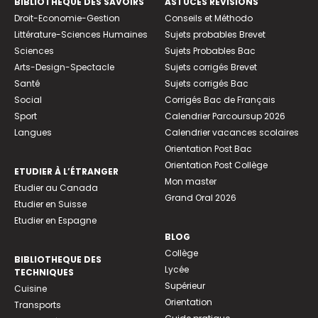
BIBLIOTHEQUE DES SAVOIRS
ASTUCES RÉVISIONS
Droit-Economie-Gestion
Conseils et Méthodo
Littérature-Sciences Humaines
Sujets probables Brevet
Sciences
Sujets Probables Bac
Arts-Design-Spectacle
Sujets corrigés Brevet
Santé
Sujets corrigés Bac
Social
Corrigés Bac de Français
Sport
Calendrier Parcoursup 2026
Langues
Calendrier vacances scolaires
Orientation Post Bac
Orientation Post Collège
ETUDIER À L’ÉTRANGER
Mon master
Etudier au Canada
Grand Oral 2026
Etudier en Suisse
Etudier en Espagne
BLOG
Collège
BIBLIOTHEQUE DES
Lycée
TECHNIQUES
Supérieur
Cuisine
Orientation
Transports