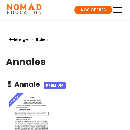
NOS OFFRES
1ère gé
>
Italien
Annales
📄 Annale
PREMIUM
PREMIUM