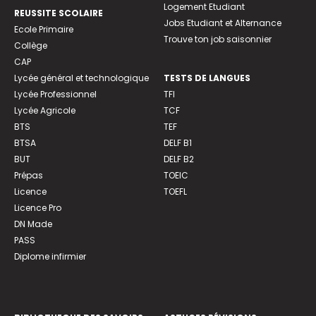
Logement Etudiant
REUSSITE SCOLAIRE
Jobs Etudiant et Alternance
Ecole Primaire
Trouve ton job saisonnier
Collège
CAP
Lycée général et technologique
TESTS DE LANGUES
Lycée Professionnel
TFI
Lycée Agricole
TCF
BTS
TEF
BTSA
DELF B1
BUT
DELF B2
Prépas
TOEIC
Licence
TOEFL
Licence Pro
DN Made
PASS
Diplome infirmier