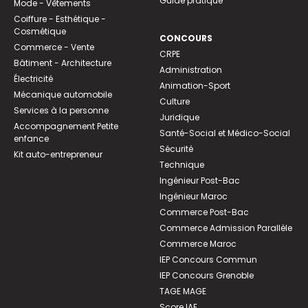
Guide pratique
Mode - Vêtements
Coiffure - Esthétique -
Cosmétique
CONCOURS
Commerce - Vente
CRPE
Bâtiment - Architecture
Administration
Électricité
Animation-Sport
Mécanique automobile
Culture
Services à la personne
Juridique
Accompagnement Petite
Santé-Social et Médico-Social
enfance
Sécurité
Kit auto-entrepreneur
Technique
Ingénieur Post-Bac
Ingénieur Maroc
Commerce Post-Bac
Commerce Admission Parallèle
Commerce Maroc
IEP Concours Commun
IEP Concours Grenoble
TAGE MAGE
Score IAE