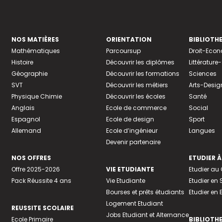
NOS MATIÈRES
ORIENTATION
BIBLIOTH
Mathématiques
Parcoursup
Droit-Eco
Histoire
Découvrir les diplômes
Littératur
Géographie
Découvrir les formations
Sciences
SVT
Découvrir les métiers
Arts-Desig
Physique Chimie
Découvrir les écoles
Santé
Anglais
Ecole de commerce
Social
Espagnol
Ecole de design
Sport
Allemand
Ecole d’ingénieur
Langues
Devenir partenaire
NOS OFFRES
ETUDIER À
Offre 2025-2026
VIE ETUDIANTE
Etudier a
Pack Réussite 4 ans
Vie Etudiante
Etudier en 
Bourses et prêts étudiants
Etudier en
Logement Etudiant
REUSSITE SCOLAIRE
Jobs Etudiant et Alternance
Ecole Primaire
BIBLIOTH