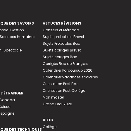
EQUE DES SAVOIRS
ASTUCES RÉVISIONS
nomie-Gestion
Conseils et Méthodo
e-Sciences Humaines
Sujets probables Brevet
Sujets Probables Bac
n-Spectacle
Sujets corrigés Brevet
Sujets corrigés Bac
Corrigés Bac de Français
Calendrier Parcoursup 2026
Calendrier vacances scolaires
Orientation Post Bac
Orientation Post Collège
 L’ÉTRANGER
Mon master
u Canada
Grand Oral 2026
Suisse
 Espagne
BLOG
Collège
EQUE DES TECHNIQUES