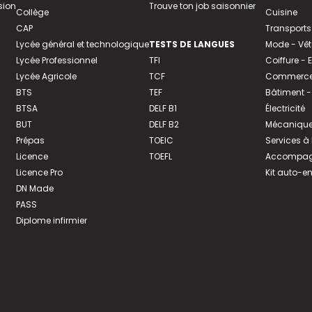
sion
Trouve ton job saisonnier
Collège
Cuisine
CAP
Transports
Lycée général et technologique
TESTS DE LANGUES
Mode - Vê
Lycée Professionnel
TFI
Coiffure -
Lycée Agricole
TCF
Commerce 
BTS
TEF
Bâtiment -
BTSA
DELF B1
Électricité
BUT
DELF B2
Mécanique
Prépas
TOEIC
Services à
Licence
TOEFL
Accompagn
Licence Pro
Kit auto-e
DN Made
PASS
Diplome infirmier