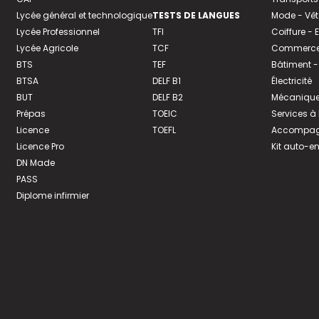
Lycée général et technologique
TESTS DE LANGUES
Mode - Vê
Lycée Professionnel
TFI
Coiffure -
Lycée Agricole
TCF
Commerce 
BTS
TEF
Bâtiment -
BTSA
DELF B1
Électricité
BUT
DELF B2
Mécanique
Prépas
TOEIC
Services à
Licence
TOEFL
Accompagn
Licence Pro
Kit auto-e
DN Made
PASS
Diplome infirmier