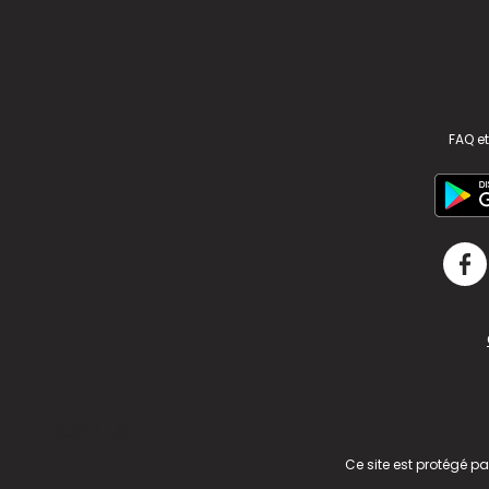
FAQ et
v2.311.4 US
Ce site est protégé p