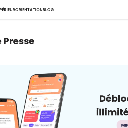
PÉRIEUR
ORIENTATION
BLOG
 Presse
Déblo
illimit
MI