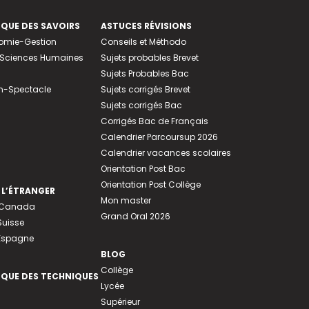
EQUE DES SAVOIRS
ASTUCES RÉVISIONS
nomie-Gestion
Conseils et Méthodo
e-Sciences Humaines
Sujets probables Brevet
Sujets Probables Bac
n-Spectacle
Sujets corrigés Brevet
Sujets corrigés Bac
Corrigés Bac de Français
Calendrier Parcoursup 2026
Calendrier vacances scolaires
Orientation Post Bac
Orientation Post Collège
 L’ÉTRANGER
Mon master
u Canada
Grand Oral 2026
Suisse
 Espagne
BLOG
Collège
EQUE DES TECHNIQUES
Lycée
Supérieur