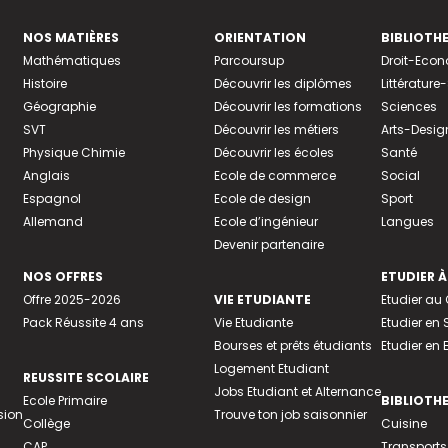
NOS MATIÈRES
ORIENTATION
BIBLIOTH
Mathématiques
Parcoursup
Droit-Eco
Histoire
Découvrir les diplômes
Littératur
Géographie
Découvrir les formations
Sciences
SVT
Découvrir les métiers
Arts-Desig
Physique Chimie
Découvrir les écoles
Santé
Anglais
Ecole de commerce
Social
Espagnol
Ecole de design
Sport
Allemand
Ecole d’ingénieur
Langues
Devenir partenaire
NOS OFFRES
ETUDIER À
Offre 2025-2026
VIE ETUDIANTE
Etudier a
Pack Réussite 4 ans
Vie Etudiante
Etudier en 
Bourses et prêts étudiants
Etudier en
Logement Etudiant
REUSSITE SCOLAIRE
Jobs Etudiant et Alternance
Ecole Primaire
BIBLIOTH
sion
Trouve ton job saisonnier
Collège
Cuisine
CAP
Transports