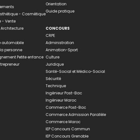
Orientation
tements
Guide pratique
 Esthétique - Cosmétique
- Vente
 Architecture
CONCOURS
CRPE
 automobile
Administration
 la personne
Animation-Sport
ement Petite enfance
Culture
ntrepreneur
Juridique
Santé-Social et Médico-Social
Sécurité
Technique
Ingénieur Post-Bac
Ingénieur Maroc
Commerce Post-Bac
Commerce Admission Parallèle
Commerce Maroc
IEP Concours Commun
IEP Concours Grenoble