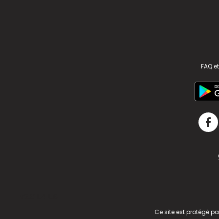
FAQ et
v2.311.4 US
Ce site est protégé p