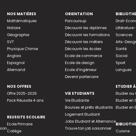
NOS MATIÈRES
ORIENTATION
BIBLIOTH
Mathématiques
Parcoursup
Droit-Eco
Histoire
Découvrir les diplômes
Littératur
Géographie
Découvrir les formations
Sciences
SVT
Découvrir les métiers
Arts-Desig
Physique Chimie
Découvrir les écoles
Santé
Anglais
Ecole de commerce
Social
Espagnol
Ecole de design
Sport
Allemand
Ecole d’ingénieur
Langues
Devenir partenaire
NOS OFFRES
ETUDIER À
Offre 2025-2026
VIE ETUDIANTE
Etudier a
Pack Réussite 4 ans
Vie Etudiante
Etudier en 
Bourses et prêts étudiants
Etudier en
Logement Etudiant
REUSSITE SCOLAIRE
Jobs Etudiant et Alternance
Ecole Primaire
BIBLIOTH
sion
Trouve ton job saisonnier
Collège
Cuisine