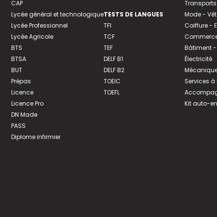
CAP
Transports
Lycée général et technologique
TESTS DE LANGUES
Mode - Vê
Lycée Professionnel
TFI
Coiffure -
Lycée Agricole
TCF
Commerce 
BTS
TEF
Bâtiment -
BTSA
DELF B1
Électricité
BUT
DELF B2
Mécanique
Prépas
TOEIC
Services à
Licence
TOEFL
Accompagn
Licence Pro
Kit auto-e
DN Made
PASS
Diplome infirmier