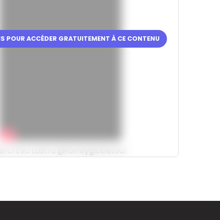
RIS POUR ACCÉDER GRATUITEMENT À CE CONTENU
erci Éva Lastra @familyglobetour