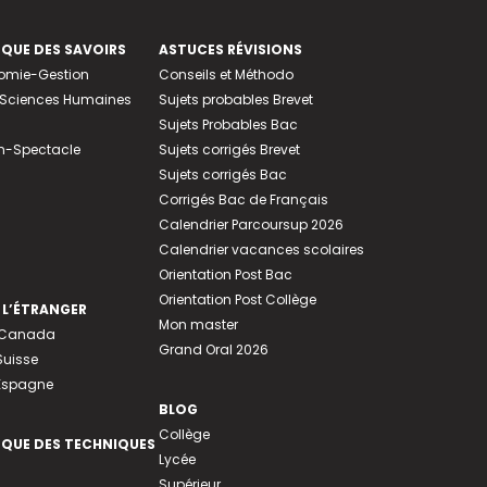
EQUE DES SAVOIRS
ASTUCES RÉVISIONS
nomie-Gestion
Conseils et Méthodo
e-Sciences Humaines
Sujets probables Brevet
Sujets Probables Bac
n-Spectacle
Sujets corrigés Brevet
Sujets corrigés Bac
Corrigés Bac de Français
Calendrier Parcoursup 2026
Calendrier vacances scolaires
Orientation Post Bac
Orientation Post Collège
 L’ÉTRANGER
Mon master
u Canada
Grand Oral 2026
Suisse
 Espagne
BLOG
Collège
EQUE DES TECHNIQUES
Lycée
Supérieur