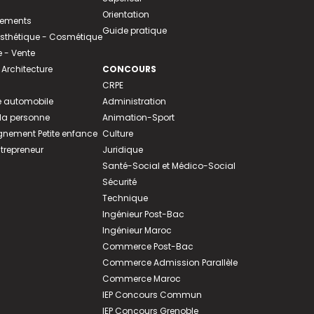
Orientation
tements
Guide pratique
 Esthétique - Cosmétique
- Vente
 Architecture
CONCOURS
CRPE
 automobile
Administration
 la personne
Animation-Sport
ement Petite enfance
Culture
ntrepreneur
Juridique
Santé-Social et Médico-Social
Sécurité
Technique
Ingénieur Post-Bac
Ingénieur Maroc
Commerce Post-Bac
Commerce Admission Parallèle
Commerce Maroc
IEP Concours Commun
IEP Concours Grenoble