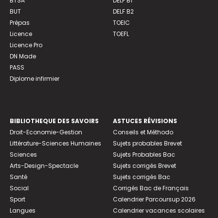
BTSA
DELF B1
BUT
DELF B2
Prépas
TOEIC
Licence
TOEFL
Licence Pro
DN Made
PASS
Diplome infirmier
BIBLIOTHEQUE DES SAVOIRS
ASTUCES RÉVISIONS
Droit-Economie-Gestion
Conseils et Méthodo
Littérature-Sciences Humaines
Sujets probables Brevet
Sciences
Sujets Probables Bac
Arts-Design-Spectacle
Sujets corrigés Brevet
Santé
Sujets corrigés Bac
Social
Corrigés Bac de Français
Sport
Calendrier Parcoursup 2026
Langues
Calendrier vacances scolaires