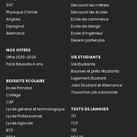
SVT
Découvrir les métiers
Physique Chimie
Découvrir les écoles
Anglais
Ecole de commerce
Espagnol
Ecole de design
Allemand
Ecole d’ingénieur
Devenir partenaire
NOS OFFRES
Offre 2025-2026
VIE ETUDIANTE
Pack Réussite 4 ans
Vie Etudiante
Bourses et prêts étudiants
Logement Etudiant
REUSSITE SCOLAIRE
Jobs Etudiant et Alternance
Ecole Primaire
Trouve ton job saisonnier
Collège
CAP
Lycée général et technologique
TESTS DE LANGUES
Lycée Professionnel
TFI
Lycée Agricole
TCF
BTS
TEF