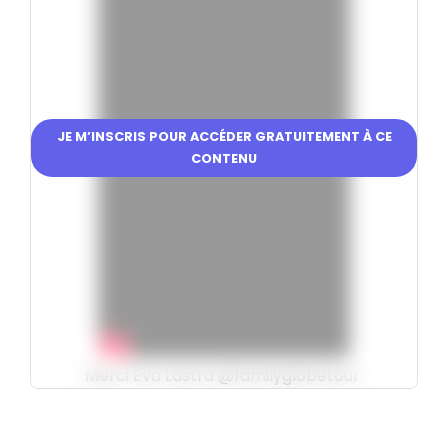
JE M’INSCRIS POUR ACCÉDER GRATUITEMENT À CE
CONTENU
Merci Éva Lastra @familyglobetour