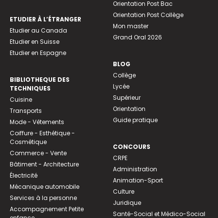
Orientation Post Bac
Orientation Post Collège
ETUDIER À L’ÉTRANGER
Mon master
Etudier au Canada
Grand Oral 2026
Etudier en Suisse
Etudier en Espagne
BLOG
Collège
BIBLIOTHEQUE DES
Lycée
TECHNIQUES
Supérieur
Cuisine
Orientation
Transports
Guide pratique
Mode - Vêtements
Coiffure - Esthétique -
Cosmétique
CONCOURS
Commerce - Vente
CRPE
Bâtiment - Architecture
Administration
Électricité
Animation-Sport
Mécanique automobile
Culture
Services à la personne
Juridique
Accompagnement Petite
Santé-Social et Médico-Social
enfance