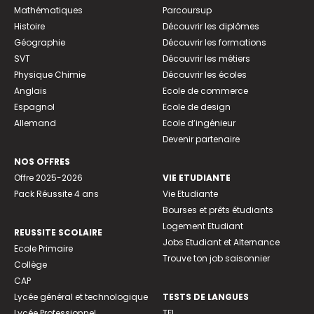
Mathématiques
Parcoursup
Histoire
Découvrir les diplômes
Géographie
Découvrir les formations
SVT
Découvrir les métiers
Physique Chimie
Découvrir les écoles
Anglais
Ecole de commerce
Espagnol
Ecole de design
Allemand
Ecole d’ingénieur
Devenir partenaire
NOS OFFRES
Offre 2025-2026
VIE ETUDIANTE
Pack Réussite 4 ans
Vie Etudiante
Bourses et prêts étudiants
Logement Etudiant
REUSSITE SCOLAIRE
Jobs Etudiant et Alternance
Ecole Primaire
Trouve ton job saisonnier
Collège
CAP
Lycée général et technologique
TESTS DE LANGUES
Lycée Professionnel
TFI