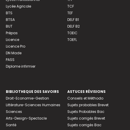
Lycée Agricole
TCF
BTS
TEF
BTSA
DELF B1
BUT
DELF B2
Prépas
TOEIC
Licence
TOEFL
Licence Pro
DN Made
PASS
Diplome infirmier
BIBLIOTHEQUE DES SAVOIRS
ASTUCES RÉVISIONS
Droit-Economie-Gestion
Conseils et Méthodo
Littérature-Sciences Humaines
Sujets probables Brevet
Sciences
Sujets Probables Bac
Arts-Design-Spectacle
Sujets corrigés Brevet
Santé
Sujets corrigés Bac