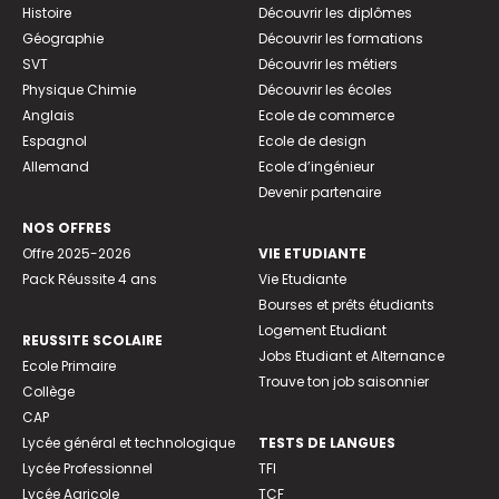
Histoire
Découvrir les diplômes
Géographie
Découvrir les formations
SVT
Découvrir les métiers
Physique Chimie
Découvrir les écoles
Anglais
Ecole de commerce
Espagnol
Ecole de design
Allemand
Ecole d’ingénieur
Devenir partenaire
NOS OFFRES
Offre 2025-2026
VIE ETUDIANTE
Pack Réussite 4 ans
Vie Etudiante
Bourses et prêts étudiants
Logement Etudiant
REUSSITE SCOLAIRE
Jobs Etudiant et Alternance
Ecole Primaire
Trouve ton job saisonnier
Collège
CAP
Lycée général et technologique
TESTS DE LANGUES
Lycée Professionnel
TFI
Lycée Agricole
TCF