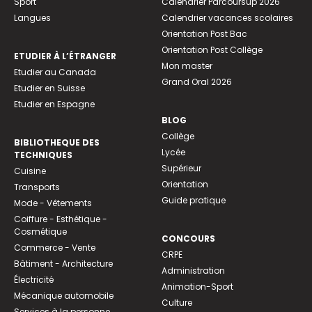
Sport
Calendrier Parcoursup 2026
Langues
Calendrier vacances scolaires
Orientation Post Bac
Orientation Post Collège
ETUDIER À L’ÉTRANGER
Mon master
Etudier au Canada
Grand Oral 2026
Etudier en Suisse
Etudier en Espagne
BLOG
Collège
BIBLIOTHEQUE DES
Lycée
TECHNIQUES
Supérieur
Cuisine
Orientation
Transports
Guide pratique
Mode - Vêtements
Coiffure - Esthétique -
Cosmétique
CONCOURS
Commerce - Vente
CRPE
Bâtiment - Architecture
Administration
Électricité
Animation-Sport
Mécanique automobile
Culture
Services à la personne