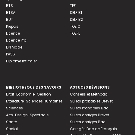
BTS
TEF
BTSA
DELF B1
BUT
DELF B2
Prépas
TOEIC
Licence
TOEFL
Licence Pro
DN Made
PASS
Diplome infirmier
BIBLIOTHEQUE DES SAVOIRS
ASTUCES RÉVISIONS
Droit-Economie-Gestion
Conseils et Méthodo
Littérature-Sciences Humaines
Sujets probables Brevet
Sciences
Sujets Probables Bac
Arts-Design-Spectacle
Sujets corrigés Brevet
Santé
Sujets corrigés Bac
Social
Corrigés Bac de Français