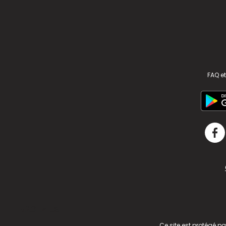
FAQ et
v2.311.4 US
Ce site est protégé p