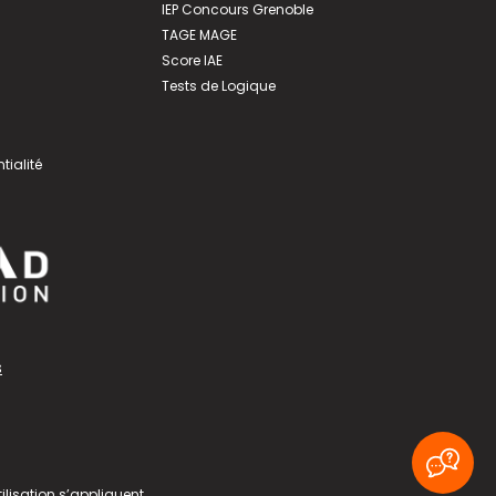
IEP Concours Grenoble
TAGE MAGE
Score IAE
Tests de Logique
tialité
s
ilisation
s’appliquent.