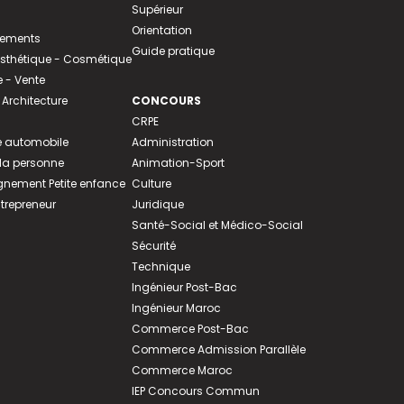
Supérieur
Orientation
tements
Guide pratique
 Esthétique - Cosmétique
- Vente
 Architecture
CONCOURS
CRPE
 automobile
Administration
 la personne
Animation-Sport
ement Petite enfance
Culture
ntrepreneur
Juridique
Santé-Social et Médico-Social
Sécurité
Technique
Ingénieur Post-Bac
Ingénieur Maroc
Commerce Post-Bac
Commerce Admission Parallèle
Commerce Maroc
IEP Concours Commun