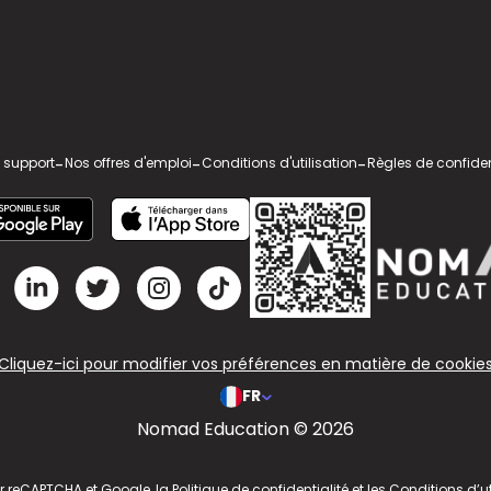
 support
-
Nos offres d'emploi
-
Conditions d'utilisation
-
Règles de confiden
Cliquez-ici pour modifier vos préférences en matière de cookie
FR
Nomad Education © 2026
ar reCAPTCHA et Google, la
Politique de confidentialité
et les
Conditions d’ut