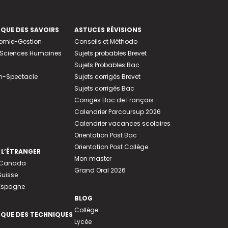
EQUE DES SAVOIRS
ASTUCES RÉVISIONS
nomie-Gestion
Conseils et Méthodo
e-Sciences Humaines
Sujets probables Brevet
Sujets Probables Bac
n-Spectacle
Sujets corrigés Brevet
Sujets corrigés Bac
Corrigés Bac de Français
Calendrier Parcoursup 2026
Calendrier vacances scolaires
Orientation Post Bac
Orientation Post Collège
 L’ÉTRANGER
Mon master
u Canada
Grand Oral 2026
Suisse
 Espagne
BLOG
Collège
EQUE DES TECHNIQUES
Lycée