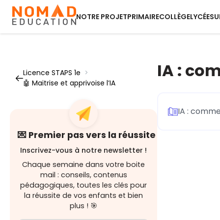
NOTRE PROJET
PRIMAIRE
COLLÈGE
LYCÉE
SU
IA : co
Licence STAPS 1e
>
🤖 Maitrise et apprivoise l’IA
IA : comme
💌 Premier pas vers la réussite
Inscrivez-vous à notre newsletter !
Chaque semaine dans votre boite
mail : conseils, contenus
pédagogiques, toutes les clés pour
la réussite de vos enfants et bien
plus ! 🎯