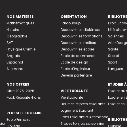
NOS MATIÈRES
ORIENTATION
BIBLIOTH
Mathématiques
Parcoursup
Droit-Eco
Histoire
Découvrir les diplômes
Littératur
Géographie
Découvrir les formations
Sciences
SVT
Découvrir les métiers
Arts-Desig
Physique Chimie
Découvrir les écoles
Santé
Anglais
Ecole de commerce
Social
Espagnol
Ecole de design
Sport
Allemand
Ecole d’ingénieur
Langues
Devenir partenaire
NOS OFFRES
ETUDIER À
Offre 2025-2026
VIE ETUDIANTE
Etudier a
Pack Réussite 4 ans
Vie Etudiante
Etudier en 
Bourses et prêts étudiants
Etudier en
Logement Etudiant
REUSSITE SCOLAIRE
Jobs Etudiant et Alternance
Ecole Primaire
BIBLIOTH
sion
Trouve ton job saisonnier
Collège
Cuisine