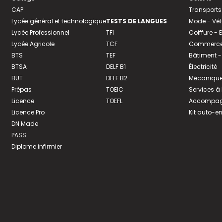
CAP
Transports
Lycée général et technologique
TESTS DE LANGUES
Mode - Vê
Lycée Professionnel
TFI
Coiffure -
Lycée Agricole
TCF
Commerce 
BTS
TEF
Bâtiment -
BTSA
DELF B1
Électricité
BUT
DELF B2
Mécanique
Prépas
TOEIC
Services à
Licence
TOEFL
Accompagn
Licence Pro
Kit auto-e
DN Made
PASS
Diplome infirmier