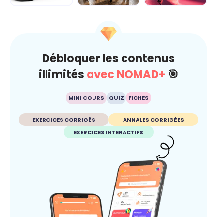
Dérap'Pas, le
Carré sur la
Fake ou pas ?
projet
route... je gère
Dis-moi c'que tu
avant qu'ç...
crois
Débloquer les contenus
illimités
avec NOMAD+
🎯
MINI COURS
QUIZ
FICHES
EXERCICES CORRIGÉS
ANNALES CORRIGÉES
EXERCICES INTERACTIFS