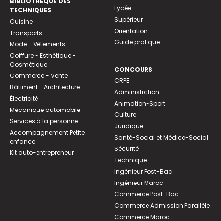
BIBLIOTHEQUE DES
Lycée
TECHNIQUES
Supérieur
Cuisine
Orientation
Transports
Guide pratique
Mode - Vêtements
Coiffure - Esthétique -
Cosmétique
CONCOURS
Commerce - Vente
CRPE
Bâtiment - Architecture
Administration
Électricité
Animation-Sport
Mécanique automobile
Culture
Services à la personne
Juridique
Accompagnement Petite
Santé-Social et Médico-Social
enfance
Sécurité
Kit auto-entrepreneur
Technique
Ingénieur Post-Bac
Ingénieur Maroc
Commerce Post-Bac
Commerce Admission Parallèle
Commerce Maroc