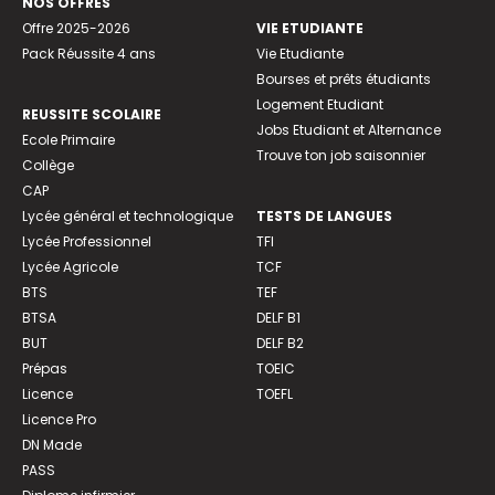
NOS OFFRES
Offre 2025-2026
VIE ETUDIANTE
Pack Réussite 4 ans
Vie Etudiante
Bourses et prêts étudiants
Logement Etudiant
REUSSITE SCOLAIRE
Jobs Etudiant et Alternance
Ecole Primaire
Trouve ton job saisonnier
Collège
CAP
Lycée général et technologique
TESTS DE LANGUES
Lycée Professionnel
TFI
Lycée Agricole
TCF
BTS
TEF
BTSA
DELF B1
BUT
DELF B2
Prépas
TOEIC
Licence
TOEFL
Licence Pro
DN Made
PASS