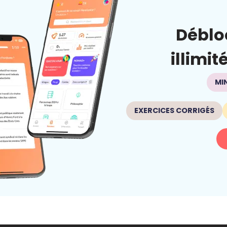
Déblo
illimit
MI
EXERCICES CORRIGÉS