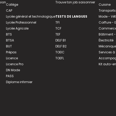
sion
Trouve ton job saisonnier
Collège
Cuisine
CAP
Transports
Lycée général et technologique
TESTS DE LANGUES
Mode - Vê
Lycée Professionnel
TFI
Coiffure -
Lycée Agricole
TCF
Commerce 
BTS
TEF
Bâtiment -
BTSA
DELF B1
Électricité
BUT
DELF B2
Mécanique
Prépas
TOEIC
Services à
Licence
TOEFL
Accompagn
Licence Pro
Kit auto-e
DN Made
PASS
Diplome infirmier