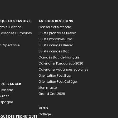
EQUE DES SAVOIRS
ASTUCES RÉVISIONS
nomie-Gestion
Conseils et Méthodo
e-Sciences Humaines
Sujets probables Brevet
Sujets Probables Bac
n-Spectacle
Sujets corrigés Brevet
Sujets corrigés Bac
Corrigés Bac de Français
Calendrier Parcoursup 2026
Calendrier vacances scolaires
Orientation Post Bac
Orientation Post Collège
 L’ÉTRANGER
Mon master
u Canada
Grand Oral 2026
Suisse
 Espagne
BLOG
Collège
EQUE DES TECHNIQUES