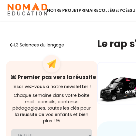
NOTRE PROJET
PRIMAIRE
COLLÈGE
LYCÉE
SU
Le rap 
L3 Sciences du langage
💌 Premier pas vers la réussite
Inscrivez-vous à notre newsletter !
Chaque semaine dans votre boite
mail : conseils, contenus
pédagogiques, toutes les clés pour
la réussite de vos enfants et bien
Dérap'Pas, l
plus ! 🎯
projet