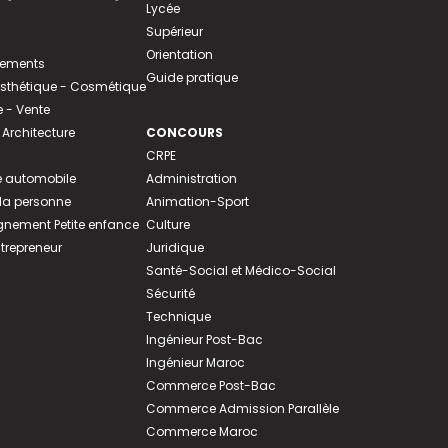
Lycée
Supérieur
Orientation
tements
Guide pratique
 Esthétique - Cosmétique
- Vente
 Architecture
CONCOURS
CRPE
 automobile
Administration
 la personne
Animation-Sport
ement Petite enfance
Culture
ntrepreneur
Juridique
Santé-Social et Médico-Social
Sécurité
Technique
Ingénieur Post-Bac
Ingénieur Maroc
Commerce Post-Bac
Commerce Admission Parallèle
Commerce Maroc