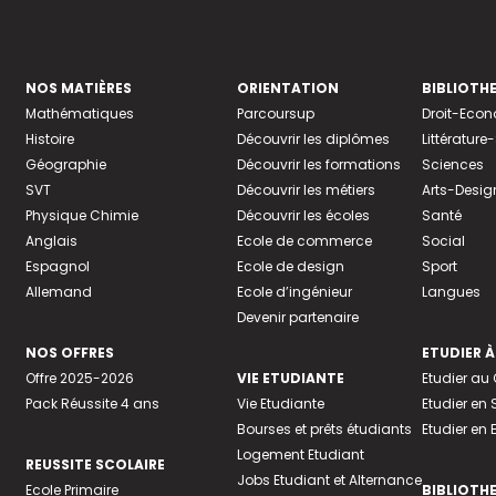
NOS MATIÈRES
ORIENTATION
BIBLIOTH
Mathématiques
Parcoursup
Droit-Eco
Histoire
Découvrir les diplômes
Littératur
Géographie
Découvrir les formations
Sciences
SVT
Découvrir les métiers
Arts-Desig
Physique Chimie
Découvrir les écoles
Santé
Anglais
Ecole de commerce
Social
Espagnol
Ecole de design
Sport
Allemand
Ecole d’ingénieur
Langues
Devenir partenaire
NOS OFFRES
ETUDIER À
Offre 2025-2026
VIE ETUDIANTE
Etudier a
Pack Réussite 4 ans
Vie Etudiante
Etudier en 
Bourses et prêts étudiants
Etudier en
Logement Etudiant
REUSSITE SCOLAIRE
Jobs Etudiant et Alternance
Ecole Primaire
BIBLIOTH