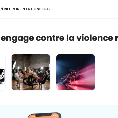
PÉRIEUR
ORIENTATION
BLOG
s'engage contre la violence 
e
Carré sur la
Fake ou pas ?
route... je gère
Dis-moi c'que
avant qu'ç...
tu crois