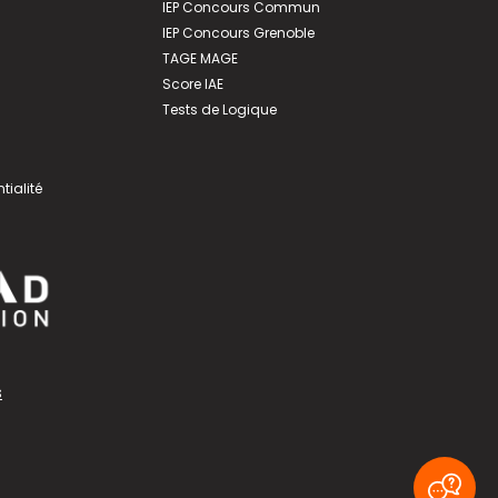
IEP Concours Commun
IEP Concours Grenoble
TAGE MAGE
Score IAE
Tests de Logique
tialité
s