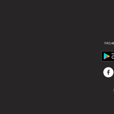
FAQ et
v2.311.4 US