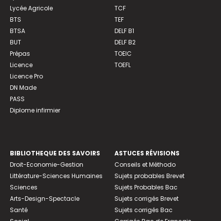
Lycée Agricole
TCF
BTS
TEF
BTSA
DELF B1
BUT
DELF B2
Prépas
TOEIC
Licence
TOEFL
Licence Pro
DN Made
PASS
Diplome infirmier
BIBLIOTHEQUE DES SAVOIRS
ASTUCES RÉVISIONS
Droit-Economie-Gestion
Conseils et Méthodo
Littérature-Sciences Humaines
Sujets probables Brevet
Sciences
Sujets Probables Bac
Arts-Design-Spectacle
Sujets corrigés Brevet
Santé
Sujets corrigés Bac