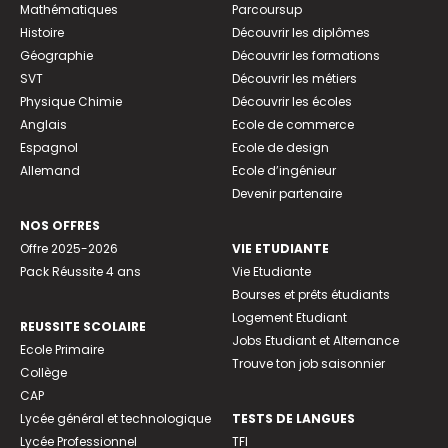
Mathématiques
Parcoursup
Histoire
Découvrir les diplômes
Géographie
Découvrir les formations
SVT
Découvrir les métiers
Physique Chimie
Découvrir les écoles
Anglais
Ecole de commerce
Espagnol
Ecole de design
Allemand
Ecole d’ingénieur
Devenir partenaire
NOS OFFRES
Offre 2025-2026
VIE ETUDIANTE
Pack Réussite 4 ans
Vie Etudiante
Bourses et prêts étudiants
Logement Etudiant
REUSSITE SCOLAIRE
Jobs Etudiant et Alternance
Ecole Primaire
Trouve ton job saisonnier
Collège
CAP
Lycée général et technologique
TESTS DE LANGUES
Lycée Professionnel
TFI