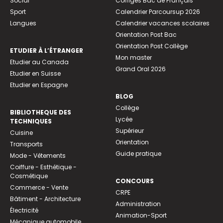
Social
Corrigés Bac de Français
Sport
Calendrier Parcoursup 2026
Langues
Calendrier vacances scolaires
Orientation Post Bac
Orientation Post Collège
ETUDIER À L’ÉTRANGER
Mon master
Etudier au Canada
Grand Oral 2026
Etudier en Suisse
Etudier en Espagne
BLOG
Collège
BIBLIOTHEQUE DES
Lycée
TECHNIQUES
Supérieur
Cuisine
Orientation
Transports
Guide pratique
Mode - Vêtements
Coiffure - Esthétique -
Cosmétique
CONCOURS
Commerce - Vente
CRPE
Bâtiment - Architecture
Administration
Électricité
Animation-Sport
Mécanique automobile