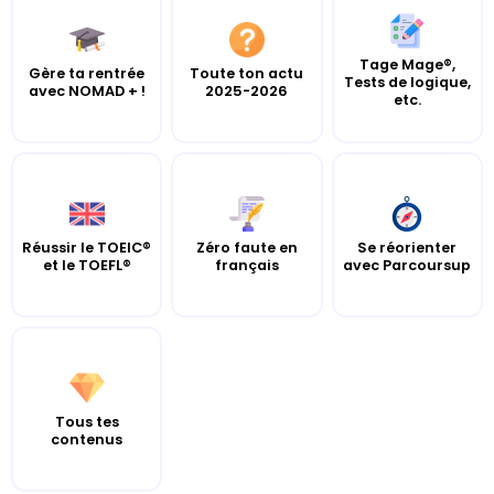
Tage Mage®,
Gère ta rentrée
Toute ton actu
Tests de logique,
avec NOMAD + !
2025-2026
etc.
Réussir le TOEIC®
Zéro faute en
Se réorienter
et le TOEFL®
français
avec Parcoursup
Tous tes
contenus