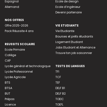
Espagnol
Ecole de design
Allemand
Ecole d’ingénieur
Devenir partenaire
NOS OFFRES
Offre 2025-2026
VIE ETUDIANTE
Pack Réussite 4 ans
Vie Etudiante
Bourses et prêts étudiants
Logement Etudiant
REUSSITE SCOLAIRE
Jobs Etudiant et Alternance
Ecole Primaire
Trouve ton job saisonnier
Collège
CAP
Lycée général et technologique
TESTS DE LANGUES
Lycée Professionnel
TFI
Lycée Agricole
TCF
BTS
TEF
BTSA
DELF B1
BUT
DELF B2
Prépas
TOEIC
Licence
TOEFL