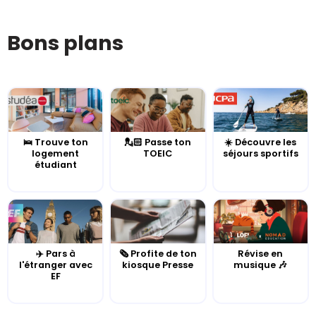
Bons plans
🛌 Trouve ton
💂🏻 Passe ton
☀️ Découvre les
logement
TOEIC
séjours sportifs
étudiant
✈️ Pars à
🗞️ Profite de ton
Révise en
l'étranger avec
kiosque Presse
musique 🎶
EF