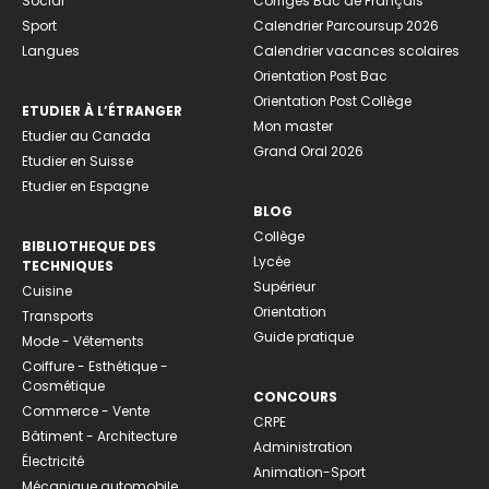
Social
Corrigés Bac de Français
Sport
Calendrier Parcoursup 2026
Langues
Calendrier vacances scolaires
Orientation Post Bac
Orientation Post Collège
ETUDIER À L’ÉTRANGER
Mon master
Etudier au Canada
Grand Oral 2026
Etudier en Suisse
Etudier en Espagne
BLOG
Collège
BIBLIOTHEQUE DES
Lycée
TECHNIQUES
Supérieur
Cuisine
Orientation
Transports
Guide pratique
Mode - Vêtements
Coiffure - Esthétique -
Cosmétique
CONCOURS
Commerce - Vente
CRPE
Bâtiment - Architecture
Administration
Électricité
Animation-Sport
Mécanique automobile