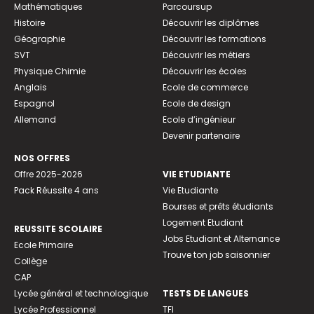
Mathématiques
Parcoursup
Histoire
Découvrir les diplômes
Géographie
Découvrir les formations
SVT
Découvrir les métiers
Physique Chimie
Découvrir les écoles
Anglais
Ecole de commerce
Espagnol
Ecole de design
Allemand
Ecole d’ingénieur
Devenir partenaire
NOS OFFRES
Offre 2025-2026
VIE ETUDIANTE
Pack Réussite 4 ans
Vie Etudiante
Bourses et prêts étudiants
Logement Etudiant
REUSSITE SCOLAIRE
Jobs Etudiant et Alternance
Ecole Primaire
Trouve ton job saisonnier
Collège
CAP
Lycée général et technologique
TESTS DE LANGUES
Lycée Professionnel
TFI