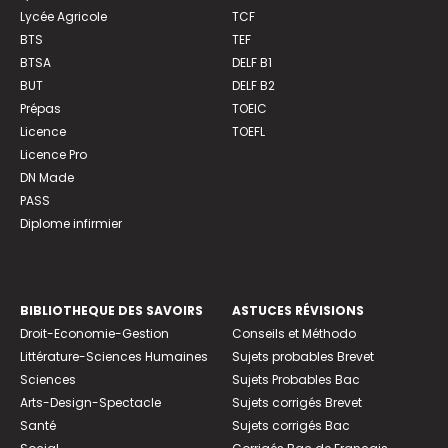
Lycée Agricole
TCF
BTS
TEF
BTSA
DELF B1
BUT
DELF B2
Prépas
TOEIC
Licence
TOEFL
Licence Pro
DN Made
PASS
Diplome infirmier
BIBLIOTHEQUE DES SAVOIRS
ASTUCES RÉVISIONS
Droit-Economie-Gestion
Conseils et Méthodo
Littérature-Sciences Humaines
Sujets probables Brevet
Sciences
Sujets Probables Bac
Arts-Design-Spectacle
Sujets corrigés Brevet
Santé
Sujets corrigés Bac