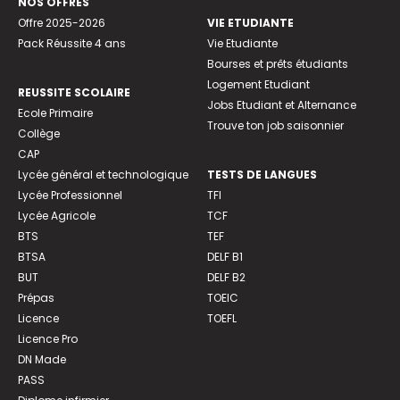
NOS OFFRES
Offre 2025-2026
VIE ETUDIANTE
Pack Réussite 4 ans
Vie Etudiante
Bourses et prêts étudiants
Logement Etudiant
REUSSITE SCOLAIRE
Jobs Etudiant et Alternance
Ecole Primaire
Trouve ton job saisonnier
Collège
CAP
Lycée général et technologique
TESTS DE LANGUES
Lycée Professionnel
TFI
Lycée Agricole
TCF
BTS
TEF
BTSA
DELF B1
BUT
DELF B2
Prépas
TOEIC
Licence
TOEFL
Licence Pro
DN Made
PASS