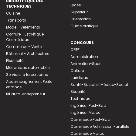
BIBLIOTHEQUE DES
Lycée
TECHNIQUES
Supérieur
Cuisine
Orientation
Transports
Guide pratique
Mode - Vêtements
Coiffure - Esthétique -
Cosmétique
CONCOURS
Commerce - Vente
CRPE
Bâtiment - Architecture
Administration
Électricité
Animation-Sport
Mécanique automobile
Culture
Services à la personne
Juridique
Accompagnement Petite
Santé-Social et Médico-Social
enfance
Sécurité
Kit auto-entrepreneur
Technique
Ingénieur Post-Bac
Ingénieur Maroc
Commerce Post-Bac
Commerce Admission Parallèle
Commerce Maroc