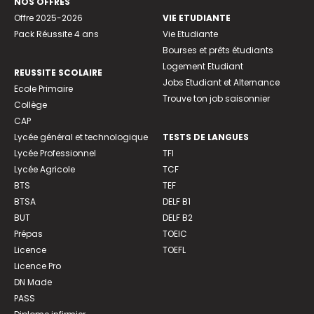
NOS OFFRES
Offre 2025-2026
VIE ETUDIANTE
Pack Réussite 4 ans
Vie Etudiante
Bourses et prêts étudiants
Logement Etudiant
REUSSITE SCOLAIRE
Jobs Etudiant et Alternance
Ecole Primaire
Trouve ton job saisonnier
Collège
CAP
Lycée général et technologique
TESTS DE LANGUES
Lycée Professionnel
TFI
Lycée Agricole
TCF
BTS
TEF
BTSA
DELF B1
BUT
DELF B2
Prépas
TOEIC
Licence
TOEFL
Licence Pro
DN Made
PASS