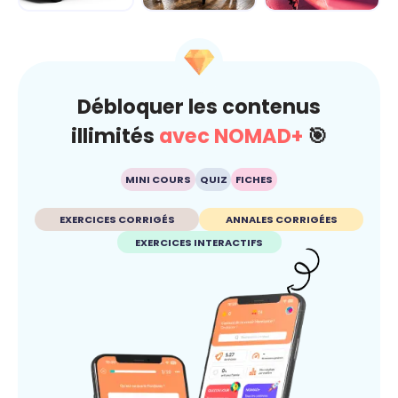
Dérap'Pas, le
Carré sur la
Fake ou pas ?
projet
route... je gère
Dis-moi c'que tu
avant qu'ç...
crois
Débloquer les contenus
illimités
avec NOMAD+
🎯
MINI COURS
QUIZ
FICHES
EXERCICES CORRIGÉS
ANNALES CORRIGÉES
EXERCICES INTERACTIFS