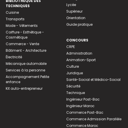
BIBLIOTHEQUE DES
Lycée
TECHNIQUES
Supérieur
Cuisine
Orientation
Transports
Guide pratique
Mode - Vêtements
Coiffure - Esthétique -
Cosmétique
CONCOURS
Commerce - Vente
CRPE
Bâtiment - Architecture
Administration
Électricité
Animation-Sport
Mécanique automobile
Culture
Services à la personne
Juridique
Accompagnement Petite
Santé-Social et Médico-Social
enfance
Sécurité
Kit auto-entrepreneur
Technique
Ingénieur Post-Bac
Ingénieur Maroc
Commerce Post-Bac
Commerce Admission Parallèle
Commerce Maroc