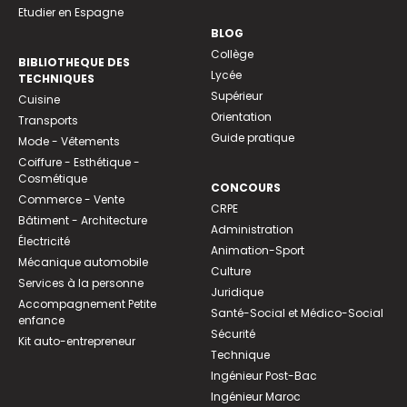
Etudier en Espagne
BLOG
Collège
BIBLIOTHEQUE DES
Lycée
TECHNIQUES
Supérieur
Cuisine
Orientation
Transports
Guide pratique
Mode - Vêtements
Coiffure - Esthétique -
Cosmétique
CONCOURS
Commerce - Vente
CRPE
Bâtiment - Architecture
Administration
Électricité
Animation-Sport
Mécanique automobile
Culture
Services à la personne
Juridique
Accompagnement Petite
Santé-Social et Médico-Social
enfance
Sécurité
Kit auto-entrepreneur
Technique
Ingénieur Post-Bac
Ingénieur Maroc