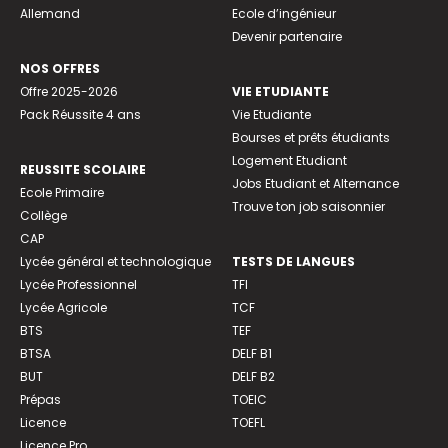
Allemand
Ecole d’ingénieur
Devenir partenaire
NOS OFFRES
Offre 2025-2026
VIE ETUDIANTE
Pack Réussite 4 ans
Vie Etudiante
Bourses et prêts étudiants
Logement Etudiant
REUSSITE SCOLAIRE
Jobs Etudiant et Alternance
Ecole Primaire
Trouve ton job saisonnier
Collège
CAP
Lycée général et technologique
TESTS DE LANGUES
Lycée Professionnel
TFI
Lycée Agricole
TCF
BTS
TEF
BTSA
DELF B1
BUT
DELF B2
Prépas
TOEIC
Licence
TOEFL
Licence Pro