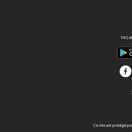
FAQ et
v2.311.4 US
Ce site est protégé p