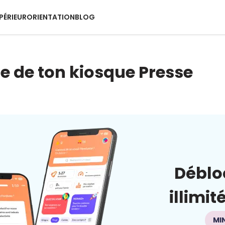
PÉRIEUR
ORIENTATION
BLOG
ite de ton kiosque Presse
Déblo
illimit
MI