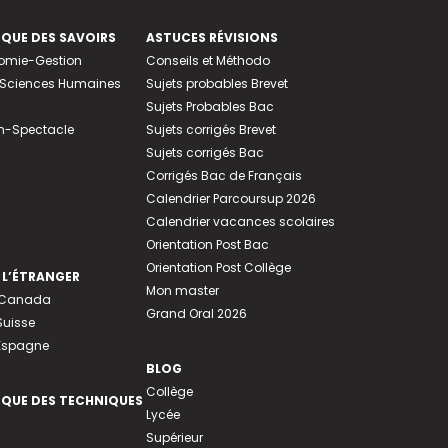
EQUE DES SAVOIRS
ASTUCES RÉVISIONS
nomie-Gestion
Conseils et Méthodo
e-Sciences Humaines
Sujets probables Brevet
Sujets Probables Bac
n-Spectacle
Sujets corrigés Brevet
Sujets corrigés Bac
Corrigés Bac de Français
Calendrier Parcoursup 2026
Calendrier vacances scolaires
Orientation Post Bac
Orientation Post Collège
 L’ÉTRANGER
Mon master
u Canada
Grand Oral 2026
Suisse
 Espagne
BLOG
Collège
EQUE DES TECHNIQUES
Lycée
Supérieur