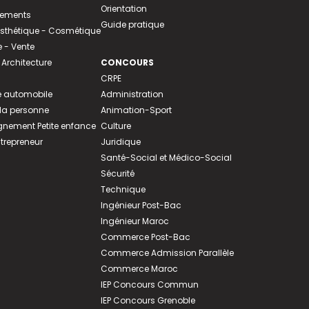
Orientation
tements
Guide pratique
 Esthétique - Cosmétique
- Vente
 Architecture
CONCOURS
CRPE
 automobile
Administration
 la personne
Animation-Sport
ement Petite enfance
Culture
ntrepreneur
Juridique
Santé-Social et Médico-Social
Sécurité
Technique
Ingénieur Post-Bac
Ingénieur Maroc
Commerce Post-Bac
Commerce Admission Parallèle
Commerce Maroc
IEP Concours Commun
IEP Concours Grenoble