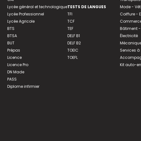
Lycée général et technologique
TESTS DE LANGUES
Mode - Vê
Lycée Professionnel
TFI
Coiffure -
Lycée Agricole
TCF
Commerce 
BTS
TEF
Bâtiment -
BTSA
DELF B1
Électricité
BUT
DELF B2
Mécanique
Prépas
TOEIC
Services à
Licence
TOEFL
Accompagn
Licence Pro
Kit auto-e
DN Made
PASS
Diplome infirmier