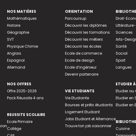
NOS MATIÈRES
ORIENTATION
BIBLIOTH
Mathématiques
Parcoursup
Droit-Eco
Histoire
Découvrir les diplômes
Littératur
Géographie
Découvrir les formations
Sciences
SVT
Découvrir les métiers
Arts-Desig
Physique Chimie
Découvrir les écoles
Santé
Anglais
Ecole de commerce
Social
Espagnol
Ecole de design
Sport
Allemand
Ecole d’ingénieur
Langues
Devenir partenaire
NOS OFFRES
ETUDIER À
Offre 2025-2026
VIE ETUDIANTE
Etudier a
Pack Réussite 4 ans
Vie Etudiante
Etudier en 
Bourses et prêts étudiants
Etudier en
Logement Etudiant
REUSSITE SCOLAIRE
Jobs Etudiant et Alternance
Ecole Primaire
BIBLIOTH
sion
Trouve ton job saisonnier
Collège
Cuisine
CAP
Transports