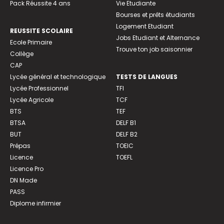
Pack Réussite 4 ans
Vie Etudiante
Bourses et prêts étudiants
Logement Etudiant
REUSSITE SCOLAIRE
Jobs Etudiant et Alternance
Ecole Primaire
Trouve ton job saisonnier
Collège
CAP
Lycée général et technologique
TESTS DE LANGUES
Lycée Professionnel
TFI
Lycée Agricole
TCF
BTS
TEF
BTSA
DELF B1
BUT
DELF B2
Prépas
TOEIC
Licence
TOEFL
Licence Pro
DN Made
PASS
Diplome infirmier