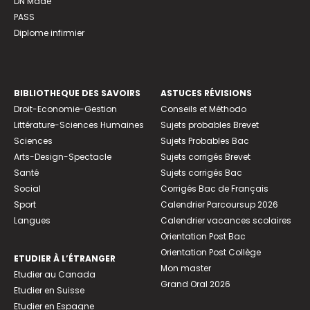
DN Made
PASS
Diplome infirmier
BIBLIOTHEQUE DES SAVOIRS
ASTUCES RÉVISIONS
Droit-Economie-Gestion
Conseils et Méthodo
Littérature-Sciences Humaines
Sujets probables Brevet
Sciences
Sujets Probables Bac
Arts-Design-Spectacle
Sujets corrigés Brevet
Santé
Sujets corrigés Bac
Social
Corrigés Bac de Français
Sport
Calendrier Parcoursup 2026
Langues
Calendrier vacances scolaires
Orientation Post Bac
Orientation Post Collège
ETUDIER À L’ÉTRANGER
Mon master
Etudier au Canada
Grand Oral 2026
Etudier en Suisse
Etudier en Espagne