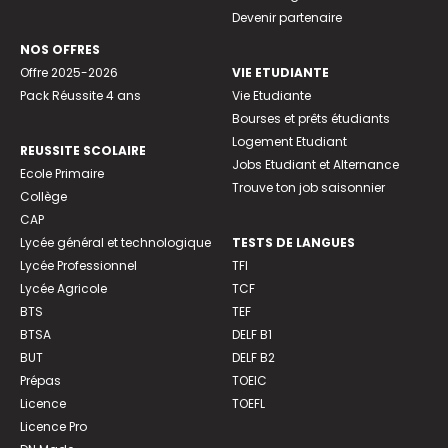
Devenir partenaire
NOS OFFRES
Offre 2025-2026
VIE ETUDIANTE
Pack Réussite 4 ans
Vie Etudiante
Bourses et prêts étudiants
Logement Etudiant
REUSSITE SCOLAIRE
Jobs Etudiant et Alternance
Ecole Primaire
Trouve ton job saisonnier
Collège
CAP
Lycée général et technologique
TESTS DE LANGUES
Lycée Professionnel
TFI
Lycée Agricole
TCF
BTS
TEF
BTSA
DELF B1
BUT
DELF B2
Prépas
TOEIC
Licence
TOEFL
Licence Pro