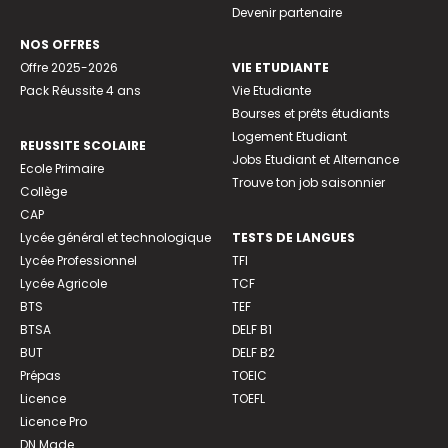
Devenir partenaire
NOS OFFRES
Offre 2025-2026
VIE ETUDIANTE
Pack Réussite 4 ans
Vie Etudiante
Bourses et prêts étudiants
Logement Etudiant
REUSSITE SCOLAIRE
Jobs Etudiant et Alternance
Ecole Primaire
Trouve ton job saisonnier
Collège
CAP
Lycée général et technologique
TESTS DE LANGUES
Lycée Professionnel
TFI
Lycée Agricole
TCF
BTS
TEF
BTSA
DELF B1
BUT
DELF B2
Prépas
TOEIC
Licence
TOEFL
Licence Pro
DN Made