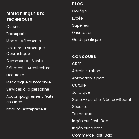
BLOG
Collège
BIBLIOTHEQUE DES
Lycée
TECHNIQUES
Supérieur
Cuisine
Orientation
Transports
Guide pratique
Mode - Vêtements
Coiffure - Esthétique -
Cosmétique
CONCOURS
Commerce - Vente
CRPE
Bâtiment - Architecture
Administration
Électricité
Animation-Sport
Mécanique automobile
Culture
Services à la personne
Juridique
Accompagnement Petite
Santé-Social et Médico-Social
enfance
Sécurité
Kit auto-entrepreneur
Technique
Ingénieur Post-Bac
Ingénieur Maroc
Commerce Post-Bac