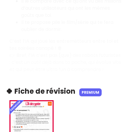
Il le compare avec ce qu'ont vu des millions
d’autres utilisateurs qui ont les mêmes
goûts que toi.
Il te propose pile le film/série qui te fera
oublier de dormir.
C’est l’IA qui joue les entremetteurs entre toi et
tes soirées canapé ! 🍿
👉 Bref, l’IA c’est pas (que) des robots futuristes
: c’est un outil déjà dans ta poche, qui évolue vite
et qui peut être ultra fun à comprendre !
🍀 Fiche de révision
PREMIUM
PREMIUM