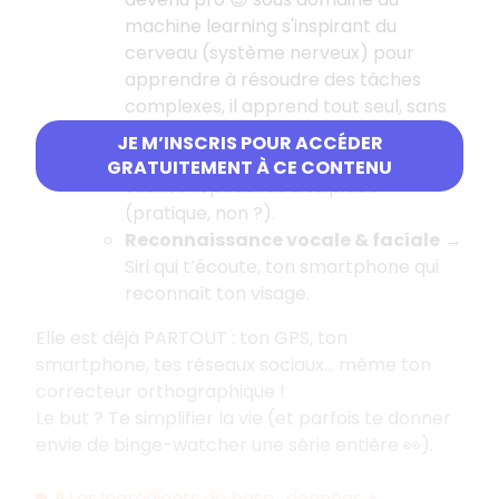
machine learning s'inspirant du
cerveau (système nerveux) pour
apprendre à résoudre des tâches
complexes, il apprend tout seul, sans
qu’on lui dise quoi regarder.
JE M’INSCRIS POUR ACCÉDER
Automatisation
→ quand l’IA fait des
GRATUITEMENT À CE CONTENU
tâches répétitives à ta place
(pratique, non ?).
Reconnaissance vocale & faciale
→
Siri qui t’écoute, ton smartphone qui
reconnaît ton visage.
Elle est déjà PARTOUT : ton GPS, ton
smartphone, tes réseaux sociaux… même ton
correcteur orthographique !
Le but ? Te simplifier la vie (et parfois te donner
envie de binge-watcher une série entière 👀).
🧪 Les ingrédients de base : données +