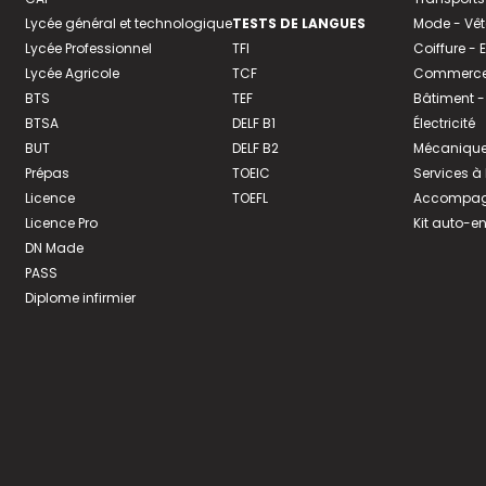
Lycée général et technologique
TESTS DE LANGUES
Mode - Vê
Lycée Professionnel
TFI
Coiffure -
Lycée Agricole
TCF
Commerce 
BTS
TEF
Bâtiment -
BTSA
DELF B1
Électricité
BUT
DELF B2
Mécanique
Prépas
TOEIC
Services à
Licence
TOEFL
Accompagn
Licence Pro
Kit auto-e
DN Made
PASS
Diplome infirmier