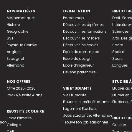
NOS MATIÈRES
ORIENTATION
BIBLIOTH
Mathématiques
Parcoursup
Droit-Eco
Histoire
Découvrir les diplômes
Littératur
Géographie
Découvrir les formations
Sciences
SVT
Découvrir les métiers
Arts-Desig
Physique Chimie
Découvrir les écoles
Santé
Anglais
Ecole de commerce
Social
Espagnol
Ecole de design
Sport
Allemand
Ecole d’ingénieur
Langues
Devenir partenaire
NOS OFFRES
ETUDIER À
Offre 2025-2026
VIE ETUDIANTE
Etudier a
Pack Réussite 4 ans
Vie Etudiante
Etudier en 
Bourses et prêts étudiants
Etudier en
Logement Etudiant
REUSSITE SCOLAIRE
Jobs Etudiant et Alternance
Ecole Primaire
BIBLIOTH
sion
Trouve ton job saisonnier
Collège
Cuisine
CAP
Transports