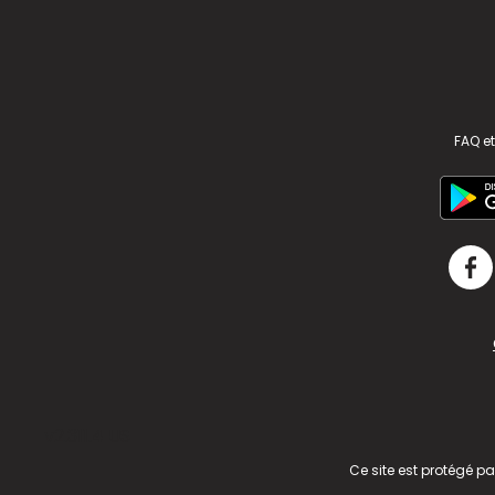
FAQ et
v2.311.4 US
Ce site est protégé p