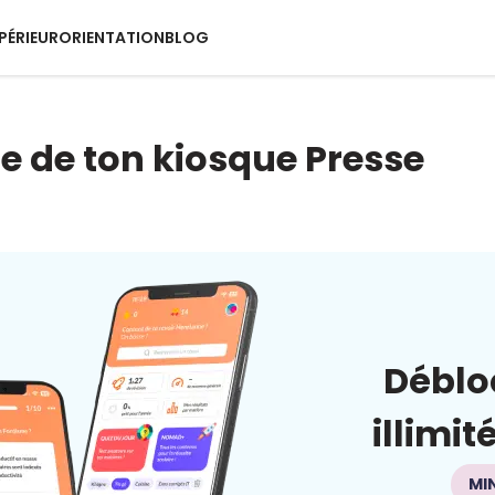
PÉRIEUR
ORIENTATION
BLOG
ite de ton kiosque Presse
Déblo
illimit
MI