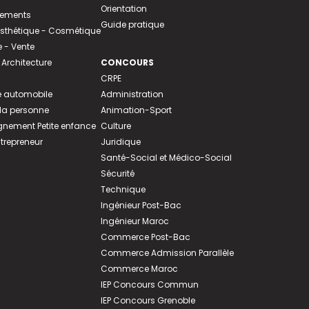
Orientation
tements
Guide pratique
 Esthétique - Cosmétique
- Vente
 Architecture
CONCOURS
CRPE
 automobile
Administration
 la personne
Animation-Sport
ement Petite enfance
Culture
ntrepreneur
Juridique
Santé-Social et Médico-Social
Sécurité
Technique
Ingénieur Post-Bac
Ingénieur Maroc
Commerce Post-Bac
Commerce Admission Parallèle
Commerce Maroc
IEP Concours Commun
IEP Concours Grenoble