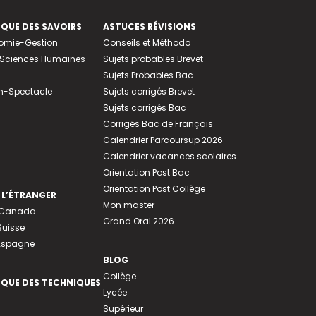
EQUE DES SAVOIRS
ASTUCES RÉVISIONS
nomie-Gestion
Conseils et Méthodo
e-Sciences Humaines
Sujets probables Brevet
Sujets Probables Bac
n-Spectacle
Sujets corrigés Brevet
Sujets corrigés Bac
Corrigés Bac de Français
Calendrier Parcoursup 2026
Calendrier vacances scolaires
Orientation Post Bac
Orientation Post Collège
 L’ÉTRANGER
Mon master
u Canada
Grand Oral 2026
Suisse
 Espagne
BLOG
Collège
EQUE DES TECHNIQUES
Lycée
Supérieur