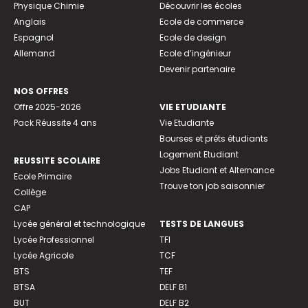
Physique Chimie
Découvrir les écoles
Anglais
Ecole de commerce
Espagnol
Ecole de design
Allemand
Ecole d’ingénieur
Devenir partenaire
NOS OFFRES
Offre 2025-2026
VIE ETUDIANTE
Pack Réussite 4 ans
Vie Etudiante
Bourses et prêts étudiants
Logement Etudiant
REUSSITE SCOLAIRE
Jobs Etudiant et Alternance
Ecole Primaire
Trouve ton job saisonnier
Collège
CAP
Lycée général et technologique
TESTS DE LANGUES
Lycée Professionnel
TFI
Lycée Agricole
TCF
BTS
TEF
BTSA
DELF B1
BUT
DELF B2