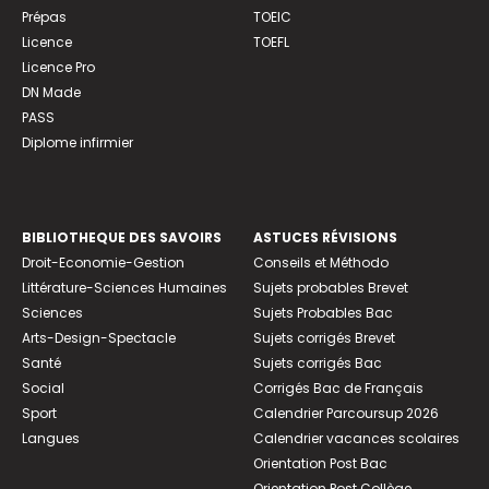
Prépas
TOEIC
Licence
TOEFL
Licence Pro
DN Made
PASS
Diplome infirmier
BIBLIOTHEQUE DES SAVOIRS
ASTUCES RÉVISIONS
Droit-Economie-Gestion
Conseils et Méthodo
Littérature-Sciences Humaines
Sujets probables Brevet
Sciences
Sujets Probables Bac
Arts-Design-Spectacle
Sujets corrigés Brevet
Santé
Sujets corrigés Bac
Social
Corrigés Bac de Français
Sport
Calendrier Parcoursup 2026
Langues
Calendrier vacances scolaires
Orientation Post Bac
Orientation Post Collège