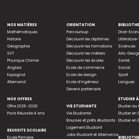
NOS MATIÈRES
ORIENTATION
BIBLIOTH
Mathématiques
Parcoursup
Droit-Eco
Histoire
Découvrir les diplômes
Littératur
Géographie
Découvrir les formations
Sciences
SVT
Découvrir les métiers
Arts-Desig
Physique Chimie
Découvrir les écoles
Santé
Anglais
Ecole de commerce
Social
Espagnol
Ecole de design
Sport
Allemand
Ecole d’ingénieur
Langues
Devenir partenaire
NOS OFFRES
ETUDIER À
Offre 2025-2026
VIE ETUDIANTE
Etudier a
Pack Réussite 4 ans
Vie Etudiante
Etudier en 
Bourses et prêts étudiants
Etudier en
Logement Etudiant
REUSSITE SCOLAIRE
Jobs Etudiant et Alternance
Ecole Primaire
BIBLIOTH