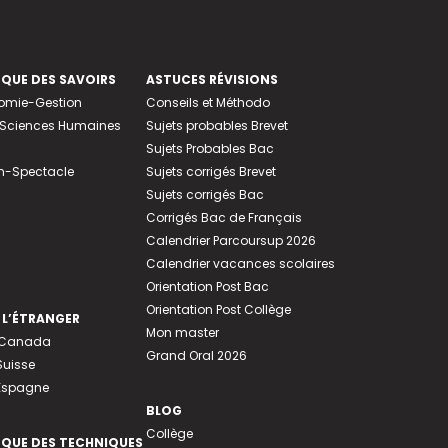
EQUE DES SAVOIRS
ASTUCES RÉVISIONS
nomie-Gestion
Conseils et Méthodo
e-Sciences Humaines
Sujets probables Brevet
Sujets Probables Bac
n-Spectacle
Sujets corrigés Brevet
Sujets corrigés Bac
Corrigés Bac de Français
Calendrier Parcoursup 2026
Calendrier vacances scolaires
Orientation Post Bac
Orientation Post Collège
 L’ÉTRANGER
Mon master
u Canada
Grand Oral 2026
Suisse
 Espagne
BLOG
Collège
EQUE DES TECHNIQUES