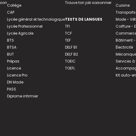
sion
Trouve ton job saisonnier
Collège
Cuisine
CAP
Transports
Lycée général et technologique
TESTS DE LANGUES
Mode - Vê
Lycée Professionnel
TFI
Coiffure -
Lycée Agricole
TCF
Commerce 
BTS
TEF
Bâtiment -
BTSA
DELF B1
Électricité
BUT
DELF B2
Mécanique
Prépas
TOEIC
Services à
Licence
TOEFL
Accompagn
Licence Pro
Kit auto-e
DN Made
PASS
Diplome infirmier