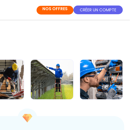
NOS OFFRES
CRÉER UN COMPTE
ule 4 -
Module 5 -
Module 6 - Les
vrir les
Appréhender le
règles de
ments de
fonctionnement...
sécurité pour t...
...