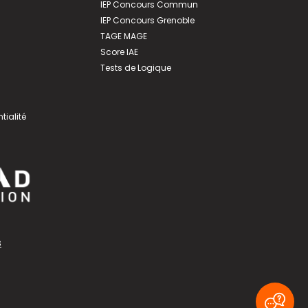
IEP Concours Commun
IEP Concours Grenoble
TAGE MAGE
Score IAE
Tests de Logique
tialité
s