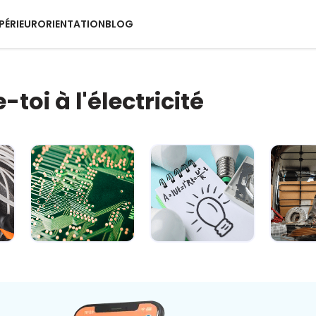
PÉRIEUR
ORIENTATION
BLOG
toi à l'électricité
s
Module 2 -
Module 3 -
Mod
Explorer le
Manipuler les
Décou
circuit
principales for...
équipe
électriqu...