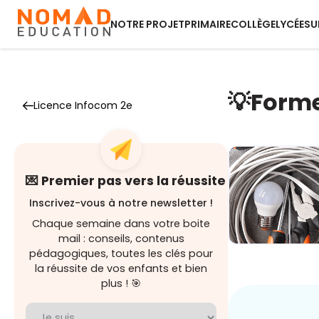
NOTRE PROJET
PRIMAIRE
COLLÈGE
LYCÉE
SU
💡Forme-
Licence Infocom 2e
💌 Premier pas vers la réussite
Inscrivez-vous à notre newsletter !
Chaque semaine dans votre boite
mail : conseils, contenus
pédagogiques, toutes les clés pour
Module 1 - Le
bases de
la réussite de vos enfants et bien
l'électricité
plus ! 🎯