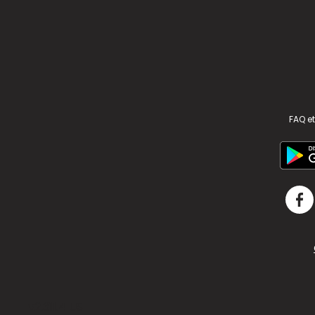
FAQ et
v2.311.4 US