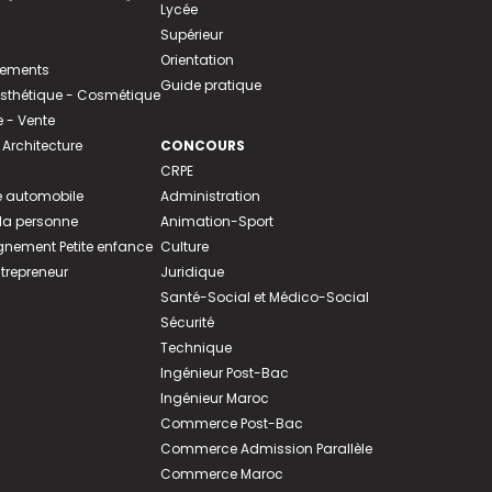
Lycée
Supérieur
Orientation
tements
Guide pratique
 Esthétique - Cosmétique
- Vente
 Architecture
CONCOURS
CRPE
 automobile
Administration
 la personne
Animation-Sport
ement Petite enfance
Culture
ntrepreneur
Juridique
Santé-Social et Médico-Social
Sécurité
Technique
Ingénieur Post-Bac
Ingénieur Maroc
Commerce Post-Bac
Commerce Admission Parallèle
Commerce Maroc