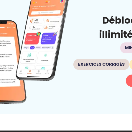
Déblo
illimit
MI
EXERCICES CORRIGÉS