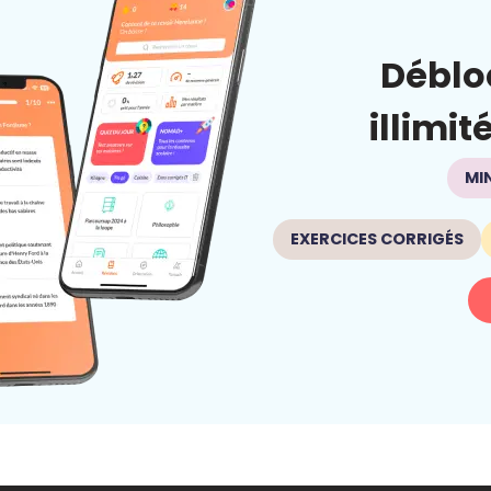
Déblo
illimit
MI
EXERCICES CORRIGÉS