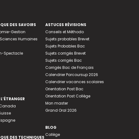
EQUE DES SAVOIRS
ASTUCES RÉVISIONS
nomie-Gestion
Conseils et Méthodo
e-Sciences Humaines
Sujets probables Brevet
Sujets Probables Bac
n-Spectacle
Sujets corrigés Brevet
Sujets corrigés Bac
Corrigés Bac de Français
Calendrier Parcoursup 2026
Calendrier vacances scolaires
Orientation Post Bac
Orientation Post Collège
 L’ÉTRANGER
Mon master
u Canada
Grand Oral 2026
Suisse
 Espagne
BLOG
Collège
EQUE DES TECHNIQUES