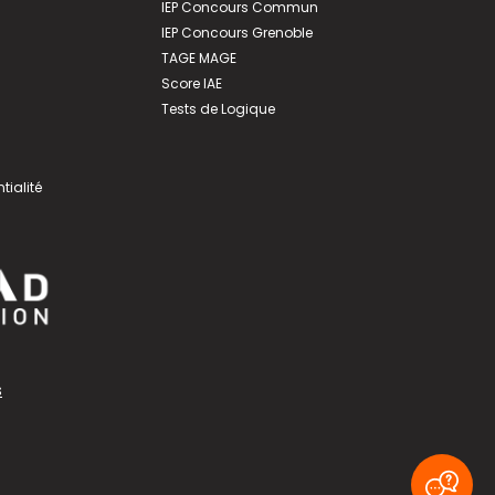
IEP Concours Commun
IEP Concours Grenoble
TAGE MAGE
Score IAE
Tests de Logique
tialité
s