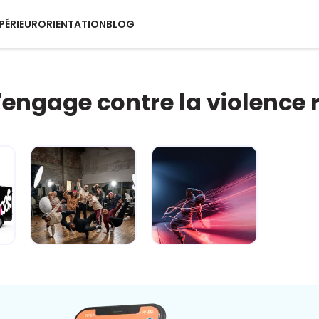
PÉRIEUR
ORIENTATION
BLOG
s'engage contre la violence 
e
Carré sur la
Fake ou pas ?
route... je gère
Dis-moi c'que
avant qu'ç...
tu crois