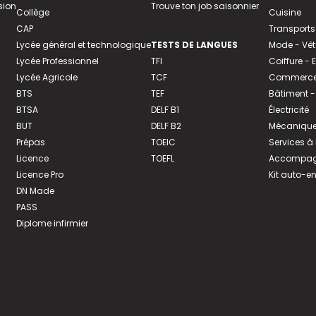
sion
Trouve ton job saisonnier
Collège
Cuisine
CAP
Transports
Lycée général et technologique
TESTS DE LANGUES
Mode - Vê
Lycée Professionnel
TFI
Coiffure -
Lycée Agricole
TCF
Commerce 
BTS
TEF
Bâtiment -
BTSA
DELF B1
Électricité
BUT
DELF B2
Mécanique
Prépas
TOEIC
Services à
Licence
TOEFL
Accompagn
Licence Pro
Kit auto-e
DN Made
PASS
Diplome infirmier