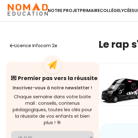
NOTRE PROJET
PRIMAIRE
COLLÈGE
LYCÉE
SU
Le rap 
Licence Infocom 2e
💌 Premier pas vers la réussite
Inscrivez-vous à notre newsletter !
Chaque semaine dans votre boite
mail : conseils, contenus
pédagogiques, toutes les clés pour
la réussite de vos enfants et bien
Dérap'Pas, l
plus ! 🎯
projet