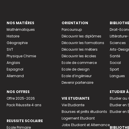
NOS MATIÈRES
ORIENTATION
BIBLIOTH
Mathématiques
Parcoursup
Droit-Eco
Histoire
Découvrir les diplômes
Littératur
Géographie
Découvrir les formations
Sciences
SVT
Découvrir les métiers
Arts-Desig
Physique Chimie
Découvrir les écoles
Santé
Anglais
Ecole de commerce
Social
Espagnol
Ecole de design
Sport
Allemand
Ecole d’ingénieur
Langues
Devenir partenaire
NOS OFFRES
ETUDIER À
Offre 2025-2026
VIE ETUDIANTE
Etudier a
Pack Réussite 4 ans
Vie Etudiante
Etudier en 
Bourses et prêts étudiants
Etudier en
Logement Etudiant
REUSSITE SCOLAIRE
Jobs Etudiant et Alternance
Ecole Primaire
BIBLIOTH