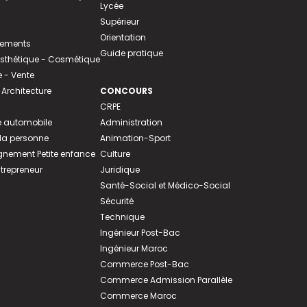
Lycée
Supérieur
Orientation
tements
Guide pratique
 Esthétique - Cosmétique
- Vente
 Architecture
CONCOURS
CRPE
 automobile
Administration
 la personne
Animation-Sport
ement Petite enfance
Culture
ntrepreneur
Juridique
Santé-Social et Médico-Social
Sécurité
Technique
Ingénieur Post-Bac
Ingénieur Maroc
Commerce Post-Bac
Commerce Admission Parallèle
Commerce Maroc