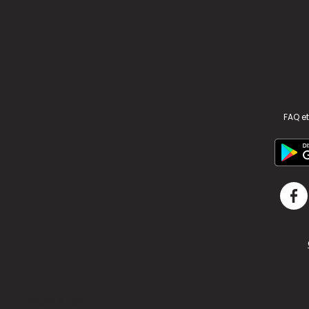
FAQ et
v2.311.4 US