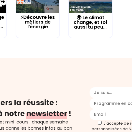
ge
⚡Découvre les
🌍 Le climat
métiers de
change, et toi
..
l'énergie
aussi tu peu...
Je suis...
ers la réussite :
Programme en c
à notre
newsletter
!
 et mini-cours : chaque semaine
J'accepte de 
ous donne les bonnes infos au bon
personnalisées de N