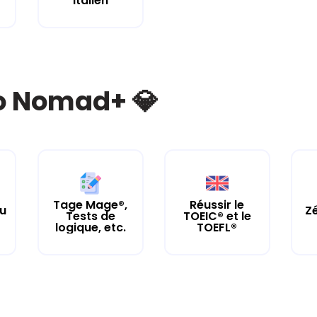
Italien
bo Nomad+ 💎
Tage Mage®,
Réussir le
tu
Zé
Tests de
TOEIC® et le
logique, etc.
TOEFL®