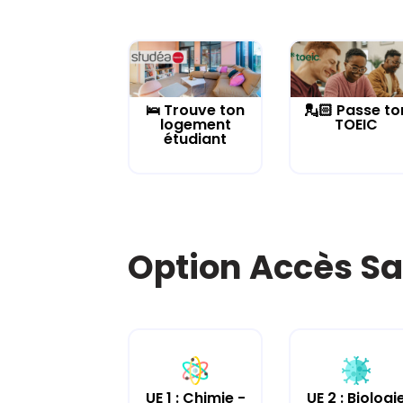
🛌 Trouve ton
💂🏻 Passe to
logement
TOEIC
étudiant
Option Accès Sa
UE 2 : Biologi
UE 1 : Chimie -