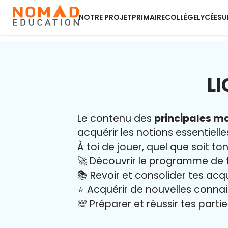
NOTRE PROJET
PRIMAIRE
COLLÈGE
LYCÉE
SU
L
Le contenu des
principales ma
acquérir les notions essentielle
À toi de jouer, quel que soit ton
🚀 Découvrir le programme de 
📚 Revoir et consolider tes acq
⭐️ Acquérir de nouvelles conna
💯 Préparer et réussir tes part