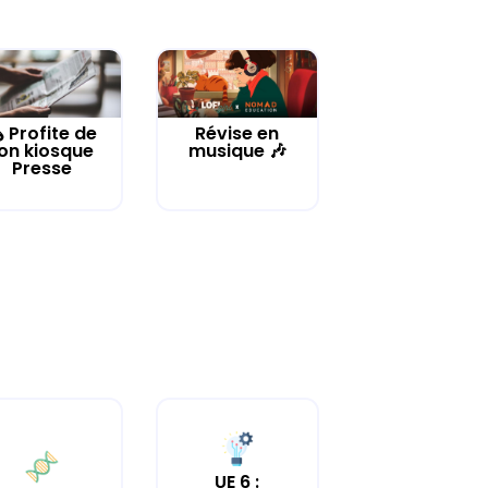
️ Profite de
Révise en
on kiosque
musique 🎶
Presse
UE 6 :