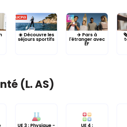
n
☀️ Découvre les
✈️ Pars à

séjours sportifs
l'étranger avec
t
EF
nté (L. AS)
e
UE 3 : Physique -
UE 4 :