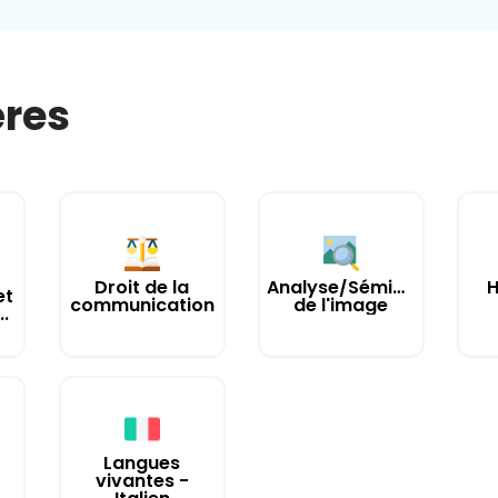
ères
Droit de la
Analyse/Sémiologie/Cult
H
et
communication
de l'image
.
Langues
vivantes -