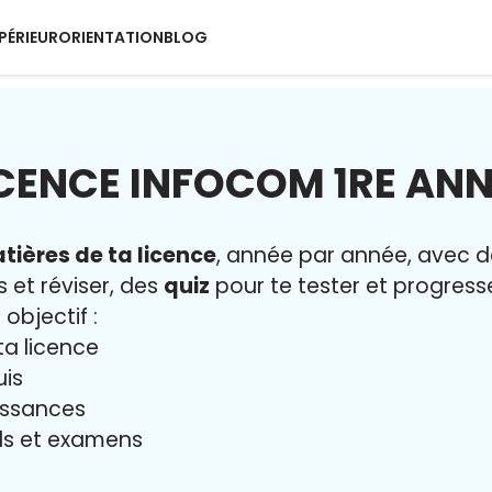
PÉRIEUR
ORIENTATION
BLOG
ICENCE INFOCOM 1RE ANN
tières de ta licence
, année par année, avec 
s et réviser, des
quiz
pour te tester et progresse
 objectif :
ta licence
uis
issances
iels et examens