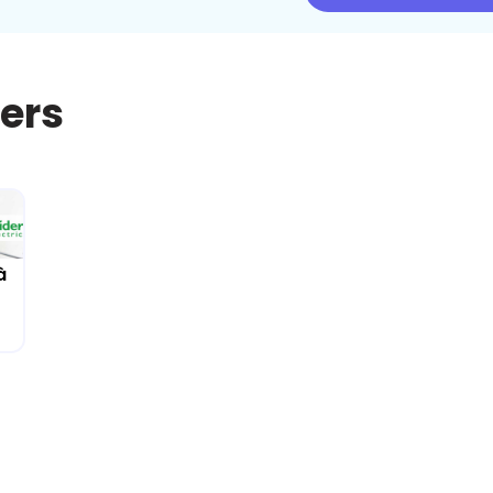
iers
à