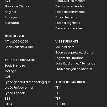
SVT
Découvrir les métiers
Physique Chimie
Découvrir les écoles
Anglais
Ecole de commerce
Espagnol
Ecole de design
Allemand
Ecole d’ingénieur
Devenir partenaire
NOS OFFRES
Offre 2025-2026
VIE ETUDIANTE
Pack Réussite 4 ans
Vie Etudiante
Bourses et prêts étudiants
Logement Etudiant
REUSSITE SCOLAIRE
Jobs Etudiant et Alternance
Ecole Primaire
Trouve ton job saisonnier
Collège
CAP
Lycée général et technologique
TESTS DE LANGUES
Lycée Professionnel
TFI
Lycée Agricole
TCF
BTS
TEF
BTSA
DELF B1