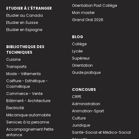
Orientation Post Collège
ETUDIER À L’ÉTRANGER
Mon master
Etudier au Canada
Grand Oral 2026
Etudier en Suisse
Etudier en Espagne
BLOG
Collège
BIBLIOTHEQUE DES
Lycée
TECHNIQUES
Supérieur
Cuisine
Orientation
Transports
Guide pratique
Mode - Vêtements
Coiffure - Esthétique -
Cosmétique
CONCOURS
Commerce - Vente
CRPE
Bâtiment - Architecture
Administration
Électricité
Animation-Sport
Mécanique automobile
Culture
Services à la personne
Juridique
Accompagnement Petite
Santé-Social et Médico-Social
enfance