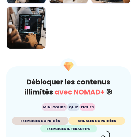
Demain au
IA : comment
L’IA décryptée :
boulot : Les
rester maître du
le kit de survie
métiers boostés
jeu ? 🐍
pour c...
p...
L’IA au
quotidien : Ton
super-pouvoir
ét...
Débloquer les contenus
illimités
avec NOMAD+
🎯
MINI COURS
QUIZ
FICHES
EXERCICES CORRIGÉS
ANNALES CORRIGÉES
EXERCICES INTERACTIFS