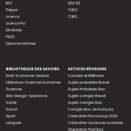
BUT
DELF B2
Prépas
TOEIC
Licence
TOEFL
Licence Pro
DN Made
PASS
Diplome infirmier
BIBLIOTHEQUE DES SAVOIRS
ASTUCES RÉVISIONS
Droit-Economie-Gestion
Conseils et Méthodo
Littérature-Sciences Humaines
Sujets probables Brevet
Sciences
Sujets Probables Bac
Arts-Design-Spectacle
Sujets corrigés Brevet
Santé
Sujets corrigés Bac
Social
Corrigés Bac de Français
Sport
Calendrier Parcoursup 2026
Langues
Calendrier vacances scolaires
Orientation Post Bac