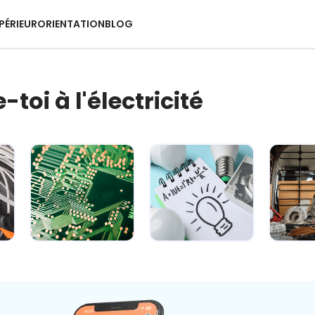
PÉRIEUR
ORIENTATION
BLOG
toi à l'électricité
s
Module 2 -
Module 3 -
Mod
Explorer le
Manipuler les
Décou
circuit
principales for...
équipe
électriqu...