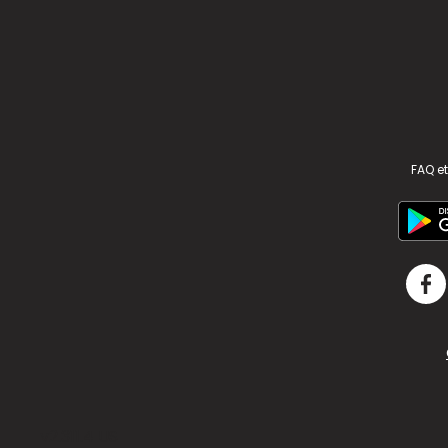
FAQ et
v2.311.4 US