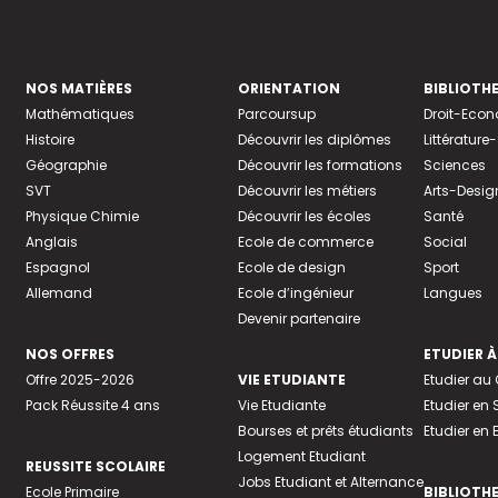
NOS MATIÈRES
ORIENTATION
BIBLIOTH
Mathématiques
Parcoursup
Droit-Eco
Histoire
Découvrir les diplômes
Littératur
Géographie
Découvrir les formations
Sciences
SVT
Découvrir les métiers
Arts-Desig
Physique Chimie
Découvrir les écoles
Santé
Anglais
Ecole de commerce
Social
Espagnol
Ecole de design
Sport
Allemand
Ecole d’ingénieur
Langues
Devenir partenaire
NOS OFFRES
ETUDIER À
Offre 2025-2026
VIE ETUDIANTE
Etudier a
Pack Réussite 4 ans
Vie Etudiante
Etudier en 
Bourses et prêts étudiants
Etudier en
Logement Etudiant
REUSSITE SCOLAIRE
Jobs Etudiant et Alternance
Ecole Primaire
BIBLIOTH