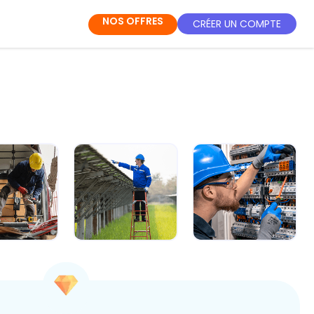
NOS OFFRES
CRÉER UN COMPTE
ule 4 -
Module 5 -
Module 6 - Les
vrir les
Appréhender le
règles de
ments de
fonctionnement...
sécurité pour t...
...