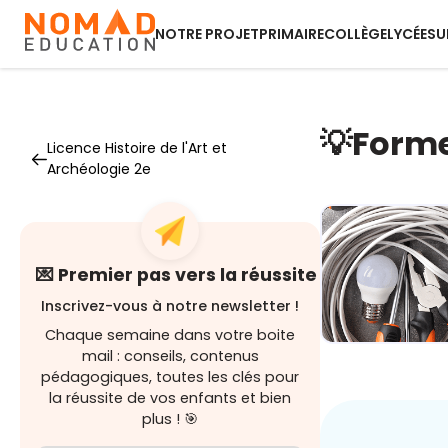
NOTRE PROJET
PRIMAIRE
COLLÈGE
LYCÉE
SU
💡Forme-
Licence Histoire de l'Art et
Archéologie 2e
💌 Premier pas vers la réussite
Inscrivez-vous à notre newsletter !
Chaque semaine dans votre boite
mail : conseils, contenus
Module 1 - Le
bases de
pédagogiques, toutes les clés pour
l'électricité
la réussite de vos enfants et bien
plus ! 🎯