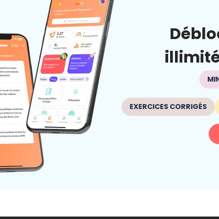
Déblo
illimit
MI
EXERCICES CORRIGÉS