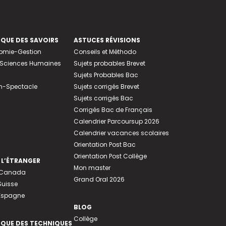
EQUE DES SAVOIRS
ASTUCES RÉVISIONS
nomie-Gestion
Conseils et Méthodo
e-Sciences Humaines
Sujets probables Brevet
Sujets Probables Bac
n-Spectacle
Sujets corrigés Brevet
Sujets corrigés Bac
Corrigés Bac de Français
Calendrier Parcoursup 2026
Calendrier vacances scolaires
Orientation Post Bac
Orientation Post Collège
 L’ÉTRANGER
Mon master
u Canada
Grand Oral 2026
Suisse
 Espagne
BLOG
Collège
EQUE DES TECHNIQUES