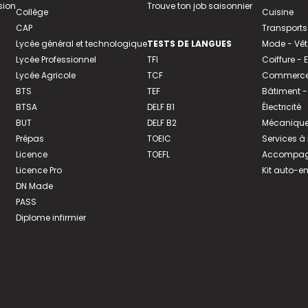
sion
Trouve ton job saisonnier
Collège
Cuisine
CAP
Transports
Lycée général et technologique
TESTS DE LANGUES
Mode - Vê
Lycée Professionnel
TFI
Coiffure -
Lycée Agricole
TCF
Commerce 
BTS
TEF
Bâtiment -
BTSA
DELF B1
Électricité
BUT
DELF B2
Mécanique
Prépas
TOEIC
Services à
Licence
TOEFL
Accompagn
Licence Pro
Kit auto-e
DN Made
PASS
Diplome infirmier