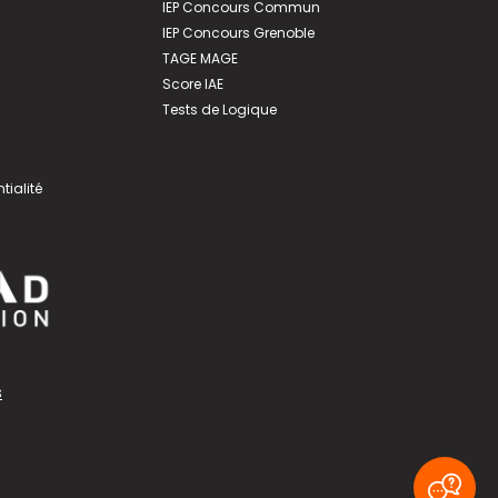
IEP Concours Commun
IEP Concours Grenoble
TAGE MAGE
Score IAE
Tests de Logique
tialité
s