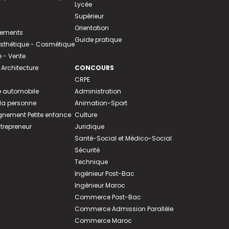
Lycée
Supérieur
Orientation
tements
Guide pratique
 Esthétique - Cosmétique
- Vente
 Architecture
CONCOURS
CRPE
 automobile
Administration
 la personne
Animation-Sport
ement Petite enfance
Culture
ntrepreneur
Juridique
Santé-Social et Médico-Social
Sécurité
Technique
Ingénieur Post-Bac
Ingénieur Maroc
Commerce Post-Bac
Commerce Admission Parallèle
Commerce Maroc