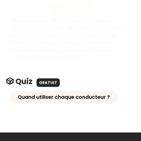
Une pompe est alimentée par un tableau
électrique. Les phases alimentent la machine et
sont connectées à l'intérieur de la machine.
L'enveloppe métallique de la machine est
connectée à la terre grâce au conducteur de
Protection Électrique (Terre).
🎲 Quiz
GRATUIT
Quand utiliser chaque conducteur ?