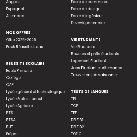
Anglais
Ecole de commerce
Espagnol
Ecole de design
Allemand
Ecole d’ingénieur
Devenir partenaire
NOS OFFRES
Offre 2025-2026
VIE ETUDIANTE
Pack Réussite 4 ans
Vie Etudiante
Bourses et prêts étudiants
Logement Etudiant
REUSSITE SCOLAIRE
Jobs Etudiant et Alternance
Ecole Primaire
Trouve ton job saisonnier
Collège
CAP
Lycée général et technologique
TESTS DE LANGUES
Lycée Professionnel
TFI
Lycée Agricole
TCF
BTS
TEF
BTSA
DELF B1
BUT
DELF B2
Prépas
TOEIC