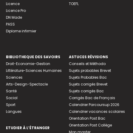
Licence
TOEFL
Licence Pro
DN Made
PASS
Diplome infirmier
BIBLIOTHEQUE DES SAVOIRS
ASTUCES RÉVISIONS
Droit-Economie-Gestion
Conseils et Méthodo
Littérature-Sciences Humaines
Sujets probables Brevet
Sciences
Sujets Probables Bac
Arts-Design-Spectacle
Sujets corrigés Brevet
Santé
Sujets corrigés Bac
Social
Corrigés Bac de Français
Sport
Calendrier Parcoursup 2026
Langues
Calendrier vacances scolaires
Orientation Post Bac
Orientation Post Collège
ETUDIER À L’ÉTRANGER
Mon master