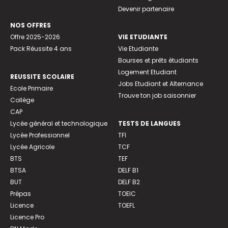
Devenir partenaire
NOS OFFRES
Offre 2025-2026
VIE ETUDIANTE
Pack Réussite 4 ans
Vie Etudiante
Bourses et prêts étudiants
Logement Etudiant
REUSSITE SCOLAIRE
Jobs Etudiant et Alternance
Ecole Primaire
Trouve ton job saisonnier
Collège
CAP
Lycée général et technologique
TESTS DE LANGUES
Lycée Professionnel
TFI
Lycée Agricole
TCF
BTS
TEF
BTSA
DELF B1
BUT
DELF B2
Prépas
TOEIC
Licence
TOEFL
Licence Pro