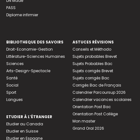
DN Made
PASS
Diplome infirmier
BIBLIOTHEQUE DES SAVOIRS
ASTUCES RÉVISIONS
Droit-Economie-Gestion
Conseils et Méthodo
Littérature-Sciences Humaines
Sujets probables Brevet
Sciences
Sujets Probables Bac
Arts-Design-Spectacle
Sujets corrigés Brevet
Santé
Sujets corrigés Bac
Social
Corrigés Bac de Français
Sport
Calendrier Parcoursup 2026
Langues
Calendrier vacances scolaires
Orientation Post Bac
Orientation Post Collège
ETUDIER À L’ÉTRANGER
Mon master
Etudier au Canada
Grand Oral 2026
Etudier en Suisse
Etudier en Espagne