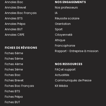
Annales Bac
NOS ENGAGEMENTS
Annales Brevet
Nos professeurs
Annales Bac Français
IA
Annales BTS
Réussite scolaire
Annales Prépa
Orientation
Annales BUT
Sport
Annales CRPE
Citoyenneté
Afrique
Francophonie
FICHES DE RÉVISIONS
Rapport - Entreprise à mission
Fiches 6ème
Fiches 5ème
Fiches 4ème
NOS RESSOURCES
Fiches 3ème
FAQ et support
Fiches Bac
Actualités
Fiches Brevet
Communiqués de Presse
Fiches Bac Français
Kit Média
Fiches BTS
Fiches Prépa
Fiches BUT