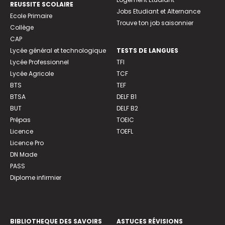
REUSSITE SCOLAIRE
Jobs Etudiant et Alternance
Ecole Primaire
Trouve ton job saisonnier
Collège
CAP
Lycée général et technologique
TESTS DE LANGUES
Lycée Professionnel
TFI
Lycée Agricole
TCF
BTS
TEF
BTSA
DELF B1
BUT
DELF B2
Prépas
TOEIC
Licence
TOEFL
Licence Pro
DN Made
PASS
Diplome infirmier
BIBLIOTHEQUE DES SAVOIRS
ASTUCES RÉVISIONS