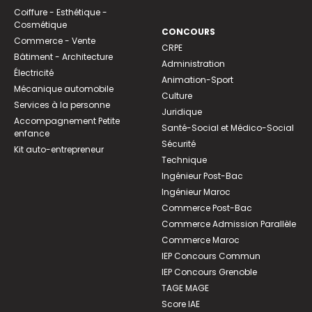
Coiffure - Esthétique -
Cosmétique
CONCOURS
Commerce - Vente
CRPE
Bâtiment - Architecture
Administration
Électricité
Animation-Sport
Mécanique automobile
Culture
Services à la personne
Juridique
Accompagnement Petite
Santé-Social et Médico-Social
enfance
Sécurité
Kit auto-entrepreneur
Technique
Ingénieur Post-Bac
Ingénieur Maroc
Commerce Post-Bac
Commerce Admission Parallèle
Commerce Maroc
IEP Concours Commun
IEP Concours Grenoble
TAGE MAGE
Score IAE