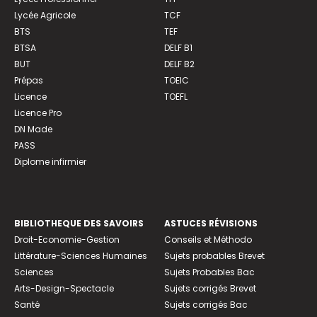
Lycée Agricole
TCF
BTS
TEF
BTSA
DELF B1
BUT
DELF B2
Prépas
TOEIC
Licence
TOEFL
Licence Pro
DN Made
PASS
Diplome infirmier
BIBLIOTHEQUE DES SAVOIRS
ASTUCES RÉVISIONS
Droit-Economie-Gestion
Conseils et Méthodo
Littérature-Sciences Humaines
Sujets probables Brevet
Sciences
Sujets Probables Bac
Arts-Design-Spectacle
Sujets corrigés Brevet
Santé
Sujets corrigés Bac