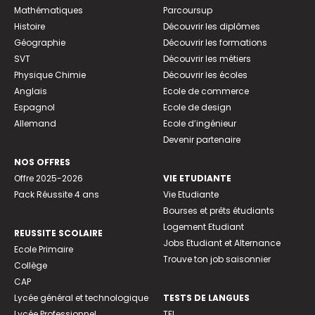
Mathématiques
Parcoursup
Histoire
Découvrir les diplômes
Géographie
Découvrir les formations
SVT
Découvrir les métiers
Physique Chimie
Découvrir les écoles
Anglais
Ecole de commerce
Espagnol
Ecole de design
Allemand
Ecole d’ingénieur
Devenir partenaire
NOS OFFRES
Offre 2025-2026
VIE ETUDIANTE
Pack Réussite 4 ans
Vie Etudiante
Bourses et prêts étudiants
Logement Etudiant
REUSSITE SCOLAIRE
Jobs Etudiant et Alternance
Ecole Primaire
Trouve ton job saisonnier
Collège
CAP
Lycée général et technologique
TESTS DE LANGUES
Lycée Professionnel
TFI