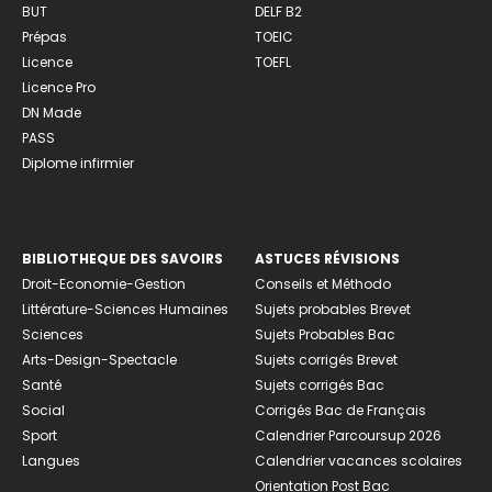
BUT
DELF B2
Prépas
TOEIC
Licence
TOEFL
Licence Pro
DN Made
PASS
Diplome infirmier
BIBLIOTHEQUE DES SAVOIRS
ASTUCES RÉVISIONS
Droit-Economie-Gestion
Conseils et Méthodo
Littérature-Sciences Humaines
Sujets probables Brevet
Sciences
Sujets Probables Bac
Arts-Design-Spectacle
Sujets corrigés Brevet
Santé
Sujets corrigés Bac
Social
Corrigés Bac de Français
Sport
Calendrier Parcoursup 2026
Langues
Calendrier vacances scolaires
Orientation Post Bac