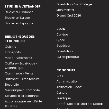
Orientation Post Collège
ETUDIER À L’ÉTRANGER
Mon master
Etudier au Canada
Grand Oral 2026
Etudier en Suisse
Etudier en Espagne
BLOG
Collège
BIBLIOTHEQUE DES
Lycée
TECHNIQUES
Supérieur
Cuisine
Orientation
Transports
Guide pratique
Mode - Vêtements
Coiffure - Esthétique -
Cosmétique
CONCOURS
Commerce - Vente
CRPE
Bâtiment - Architecture
Administration
Électricité
Animation-Sport
Mécanique automobile
Culture
Services à la personne
Juridique
Accompagnement Petite
Santé-Social et Médico-Social
enfance