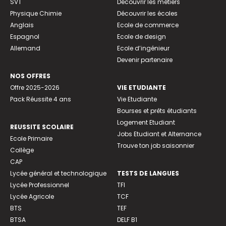
SVT
Découvrir les métiers
Physique Chimie
Découvrir les écoles
Anglais
Ecole de commerce
Espagnol
Ecole de design
Allemand
Ecole d’ingénieur
Devenir partenaire
NOS OFFRES
Offre 2025-2026
VIE ETUDIANTE
Pack Réussite 4 ans
Vie Etudiante
Bourses et prêts étudiants
Logement Etudiant
REUSSITE SCOLAIRE
Jobs Etudiant et Alternance
Ecole Primaire
Trouve ton job saisonnier
Collège
CAP
Lycée général et technologique
TESTS DE LANGUES
Lycée Professionnel
TFI
Lycée Agricole
TCF
BTS
TEF
BTSA
DELF B1