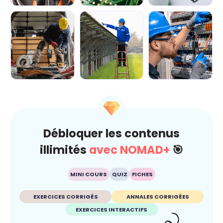
Module 1 - Les
Module 2 -
Module 3 -
bases de
Explorer le
Manipuler les
l'électricité
circuit
principales for...
électriqu...
Module 4 -
Module 5 -
Module 6 - Les
Découvrir les
Appréhender le
règles de
équipements de
fonctionnement...
sécurité pour t...
...
Débloquer les contenus
illimités
avec NOMAD+
🎯
MINI COURS
QUIZ
FICHES
EXERCICES CORRIGÉS
ANNALES CORRIGÉES
EXERCICES INTERACTIFS