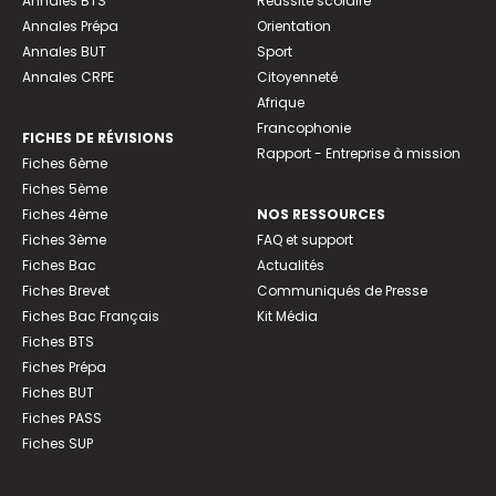
Annales BTS
Réussite scolaire
Annales Prépa
Orientation
Annales BUT
Sport
Annales CRPE
Citoyenneté
Afrique
Francophonie
FICHES DE RÉVISIONS
Rapport - Entreprise à mission
Fiches 6ème
Fiches 5ème
Fiches 4ème
NOS RESSOURCES
Fiches 3ème
FAQ et support
Fiches Bac
Actualités
Fiches Brevet
Communiqués de Presse
Fiches Bac Français
Kit Média
Fiches BTS
Fiches Prépa
Fiches BUT
Fiches PASS
Fiches SUP