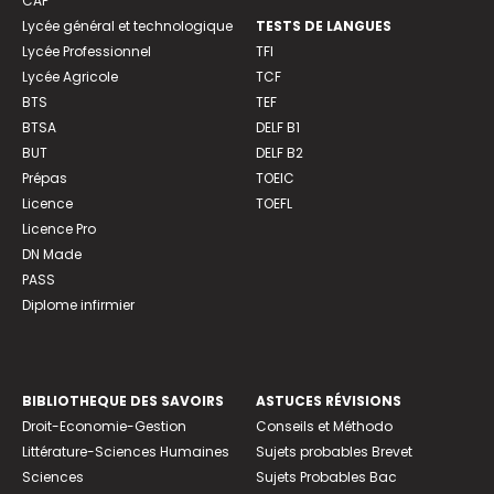
CAP
Lycée général et technologique
TESTS DE LANGUES
Lycée Professionnel
TFI
Lycée Agricole
TCF
BTS
TEF
BTSA
DELF B1
BUT
DELF B2
Prépas
TOEIC
Licence
TOEFL
Licence Pro
DN Made
PASS
Diplome infirmier
BIBLIOTHEQUE DES SAVOIRS
ASTUCES RÉVISIONS
Droit-Economie-Gestion
Conseils et Méthodo
Littérature-Sciences Humaines
Sujets probables Brevet
Sciences
Sujets Probables Bac