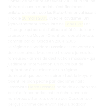
Conseil de Sécurité en février 2003 et, l’ONU ne
délivrant aucun mandat, c’est finalement
unilatéralement que les États-Unis envahissent
l’Irak le
20 mars 2003
, avec le Royaume-Uni
(gouvernement travailliste de
Tony Blair
) et
l’Espagne qui seront d’ailleurs châtiés de leur «
croisade » au Moyen-Orient par des attentats
commis par al-Qaïda en 2004-2005.
Le régime de Saddam Hussein est renversé en
deux semaines. Mais on ne trouvera jamais les
fameuses « armes de destruction massive » qui
justifiaient l’intervention. Un autre but de
l’opération était d’installer un régime
démocratique pour « inspirer » tout le Moyen-
Orient : le plan pêche par idéalisme naïf ;
l’essayiste
Pierre Hassner
parle de «
Wilsonisme
botté ». L’occupation est un échec, avec de
nombreux attentats contre des Occidentaux
perçus comme des envahisseurs. Saddam