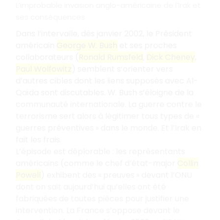
L’improbable invasion anglo-américaine de l’Irak et
ses conséquences
Dans l’intervalle, dès janvier 2002, le Président
américain
George W. Bush
et ses proches
collaborateurs (
Ronald Rumsfeld
,
Dick Cheney
,
Paul Wolfowitz
) semblent s’orienter vers
d’autres cibles dont les liens supposés avec Al-
Qaïda sont discutables. W. Bush s’éloigne de la
communauté internationale. La guerre contre le
terrorisme sert alors à légitimer tous types de «
guerres préventives » dans le monde. Et l’Irak en
fait les frais.
L’épisode est déplorable : les représentants
américains (comme le chef d’état-major
Collin
Powell
) exhibent des « preuves » devant l’ONU
dont on sait aujourd’hui qu’elles ont été
fabriquées de toutes pièces pour justifier une
intervention. La France s’oppose devant le