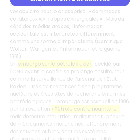
sans morts, passant aussi par l’utilisation d’un
vocabulaire neutre et aseptisé : « dommages
collatéraux », « frappes chirurgicales »… Mais du
côté des médias arabes, l’information
occidentale est interprétée différemment,
comme une forme d’impérialisme (Dominique
Wolton, War game : l’information et la guerre,
1991).
Un
embargo sur le pétrole irakien
, décidé par
l’ONU avant le conflit, se prolonge ensuite, tout
comme la surveillance de l’arsenal de l’État
irakien. L’Irak doit renoncer à son programme
nucléaire et à ses sites de recherche en armes
bactériologiques. L’embargo est assoupli en 1996
par la résolution
« Pétrole contre nourriture »
,
mais demeure meurtrier : malnutrition, pénurie
de médicaments, marché noir, effondrement
des services publics, dont les systèmes
d’enseignement et de santé. La mortalité