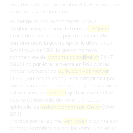
Les attentats du 11 septembre 2001 et la réaction
américaine en Afghanistan
En marge de ces événements, depuis
l’Afghanistan, le réseau terroriste
al-Qaïda
prend de l’ampleur. Le pays a continué de
sombrer dans la guerre après le départ des
Soviétiques en 1989. Le gouvernement
communiste de
Mohammad Najibullah
(1947-
1996) finit par être renversé en 1992 par les
milices islamistes de
Gulbuddin Hekmatyar
(1947-) qui prend Kaboul. Hekmatyar finit par
s’allier la même année à un groupe d’islamistes
extrémistes, les
talibans
, qui transforment le
pays en théocratie, derrière la direction
spirituelle du
mollah Mohammad Omar
(1950-
2013).
Protégé par le régime,
Ben Laden
organise son
combat terroriste contre les États-Unis et les