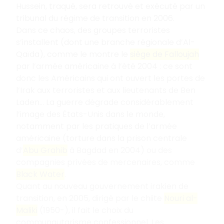
Hussein, traqué, sera retrouvé et exécuté par un
tribunal du régime de transition en 2006.
Dans ce chaos, des groupes terroristes
s’installent (dont une branche régionale d’Al-
Qaïda), comme le montre le
siège de Falloujah
par l’armée américaine à l’été 2004 : ce sont
donc les Américains qui ont ouvert les portes de
l’Irak aux terroristes et aux lieutenants de Ben
Laden… La guerre dégrade considérablement
l’image des États-Unis dans le monde,
notamment par les pratiques de l’armée
américaine (torture dans la prison centrale
d’
Abu Grahib
à Bagdad en 2004) ou des
compagnies privées de mercenaires, comme
Black Water
.
Quant au nouveau gouvernement irakien de
transition, en 2005, dirigé par le chiite
Nouri al-
Maliki
(1950-), il fait le choix du
communautarisme confessionnel. Les