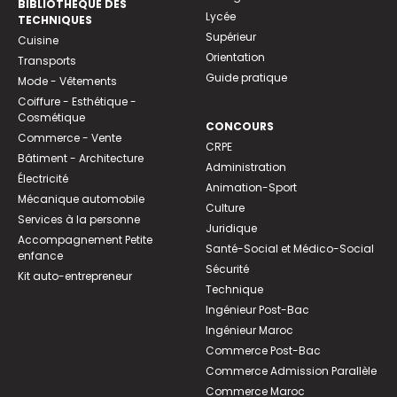
BIBLIOTHEQUE DES
Lycée
TECHNIQUES
Supérieur
Cuisine
Orientation
Transports
Guide pratique
Mode - Vêtements
Coiffure - Esthétique -
Cosmétique
CONCOURS
Commerce - Vente
CRPE
Bâtiment - Architecture
Administration
Électricité
Animation-Sport
Mécanique automobile
Culture
Services à la personne
Juridique
Accompagnement Petite
Santé-Social et Médico-Social
enfance
Sécurité
Kit auto-entrepreneur
Technique
Ingénieur Post-Bac
Ingénieur Maroc
Commerce Post-Bac
Commerce Admission Parallèle
Commerce Maroc