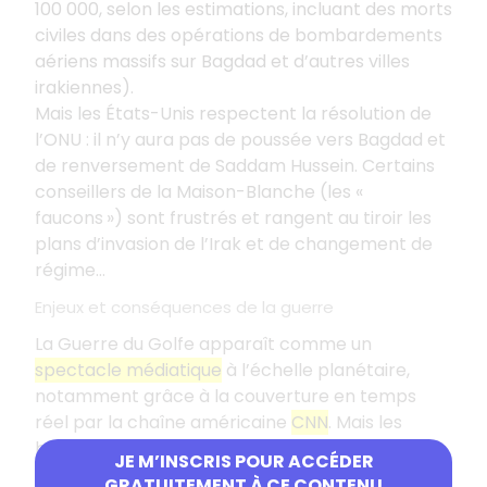
100 000, selon les estimations, incluant des morts
civiles dans des opérations de bombardements
aériens massifs sur Bagdad et d’autres villes
irakiennes).
Mais les États-Unis respectent la résolution de
l’ONU : il n’y aura pas de poussée vers Bagdad et
de renversement de Saddam Hussein. Certains
conseillers de la Maison-Blanche (les «
faucons ») sont frustrés et rangent au tiroir les
plans d’invasion de l’Irak et de changement de
régime…
Enjeux et conséquences de la guerre
La Guerre du Golfe apparaît comme un
spectacle médiatique
à l’échelle planétaire,
notamment grâce à la couverture en temps
réel par la chaîne américaine
CNN
. Mais les
bombardements sont filmés de nuit et de très
JE M’INSCRIS POUR ACCÉDER
loin, donnant une vision aseptisée d’une guerre
GRATUITEMENT À CE CONTENU