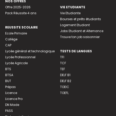
NOS OFFRES
Offre 2025-2026
VIE ETUDIANTE
Pack Réussite 4 ans
Vie Etudiante
Bourses et prêts étudiants
Logement Etudiant
REUSSITE SCOLAIRE
Jobs Etudiant et Alternance
Ecole Primaire
Trouve ton job saisonnier
Collège
CAP
Lycée général et technologique
TESTS DE LANGUES
Lycée Professionnel
TFI
Lycée Agricole
TCF
BTS
TEF
BTSA
DELF B1
BUT
DELF B2
Prépas
TOEIC
Licence
TOEFL
Licence Pro
DN Made
PASS