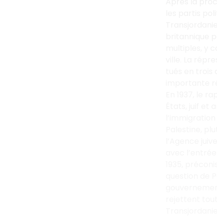
Après la proc
les partis pol
Transjordanie
britannique p
multiples, y 
ville. La rép
tués en trois
importante ré
En 1937, le ra
États, juif e
l’immigration
Palestine, plu
l’Agence juiv
avec l’entrée
1935, préconi
question de P
gouvernement i
rejettent tou
Transjordanie