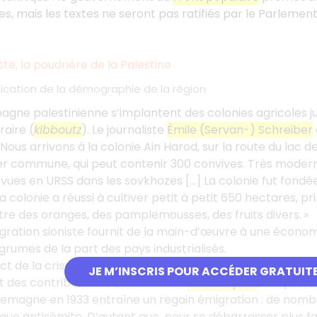
res, mais les textes ne seront pas ratifiés par le Parlemen
te, la poudrière de la Palestine
fication de la démographie de la région
gne palestinienne s’implantent des colonies agricoles jui
raire (
kibboutz
). Le journaliste
Émile (Servan-) Schreiber
 Nous arrivons à la colonie Ain Harod, sur la route du lac 
r commune, qui peut contenir 300 convives. Très modern
ai vues en URSS dans les sovkhozes […] La colonie fut fond
 La colonie a réussi à cultiver petit à petit 650 hectares,
tre des oranges, des pamplemousses, des fruits divers. »
migration sioniste fournit de la main-d’œuvre à une économi
umes de la part des pays industrialisés.
pact de la crise économique mondiale sur les communauté
JE M’INSCRIS POUR ACCÉDER GRATUIT
des contributions financières à l’
Alliance juive
, ce qui tar
lemagne en 1933 entraîne un regain émigration : de nombre
itique antisémite. D’autant que, pour se débarrasser plus 