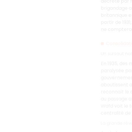
décrète par f
brigandage ar
britannique e
partir de 193
ne compterai
Consolidat
Un sursaut na
En 1935, des 
paralysée par
gouvernement
aboutissent 
reconnaît le 
au passage ab
Wafd voit le 
centralité de
La grande rév