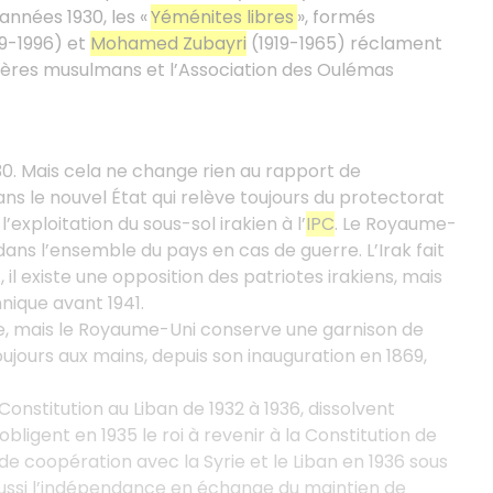
 années 1930, les «
Yéménites libres
», formés
9-1996) et
Mohamed Zubayri
(1919-1965) réclament
Frères musulmans et l’Association des Oulémas
30. Mais cela ne change rien au rapport de
s le nouvel État qui relève toujours du protectorat
xploitation du sous-sol irakien à l’
IPC
. Le Royaume-
ans l’ensemble du pays en cas de guerre. L’Irak fait
il existe une opposition des patriotes irakiens, mais
nique avant 1941.
, mais le Royaume-Uni conserve une garnison de
ujours aux mains, depuis son inauguration en 1869,
onstitution au Liban de 1932 à 1936, dissolvent
bligent en 1935 le roi à revenir à la Constitution de
 de coopération avec la Syrie et le Liban en 1936 sous
ssi l’indépendance en échange du maintien de