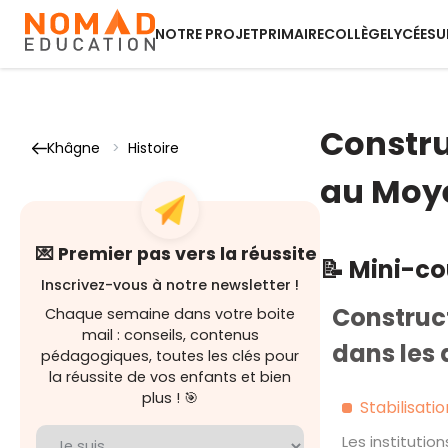
NOTRE PROJET
PRIMAIRE
COLLÈGE
LYCÉE
SU
Constru
Khâgne
>
Histoire
au Moye
💌 Premier pas vers la réussite
📝 Mini-c
Inscrivez-vous à notre newsletter !
Construc
Chaque semaine dans votre boite
mail : conseils, contenus
dans les 
pédagogiques, toutes les clés pour
la réussite de vos enfants et bien
plus ! 🎯
Stabilisati
Les institution