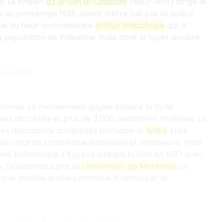
é. Le cheikh
Izz al-Din al-Qassam
(1882-1935) dirige le
 au printemps 1935, avant d’être tué par la police
tique du haut-commissaire
Arthur Wauchope
qui, à
 population de Palestine, mais dont le foyer sioniste
nées 1930
victimes. Le mouvement gagne ensuite la Syrie
e est décrétée et plus de 3 000 personnes arrêtées. Le
s discussions auxquelles participe le
Wafd
. Elles
le total de sa politique intérieure et extérieure, mais
pire britannique. L’Égypte intègre la SDN en 1937 avec
ux Occidentaux par la
convention de Montreux
. Le
ns le monde arabe contribue à renforcer la