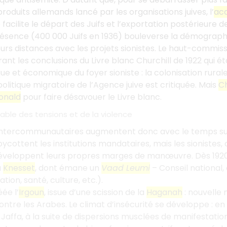
roduits allemands lancé par les organisations juives, l’
ac
 facilite le départ des Juifs et l’exportation postérieure d
ésence (400 000 Juifs en 1936) bouleverse la démographie.
urs distances avec les projets sionistes. Le haut-commis
nt les conclusions du Livre blanc Churchill de 1922 qui 
 et économique du foyer sioniste : la colonisation rurale 
olitique migratoire de l’Agence juive est critiquée. Mais
C
onald
pour faire désavouer le Livre blanc.
able des tensions et de la violence
intercommunautaires augmentent donc avec le temps sur f
ycottent les institutions mandataires, mais les sionistes,
 développent leurs propres marges de manœuvre. Dès 1920
a
Knesset
, dont émane un
Vaad Leumi
– Conseil national
tion, santé, culture, etc.).
éée l’
Irgoun
, issue d’une scission de la
Haganah
: nouvelle
ontre les Arabes. Le climat d’insécurité se développe : en
Jaffa, à la suite de dispersions musclées de manifestatio