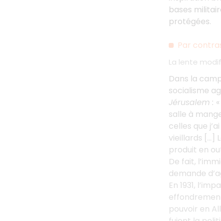
bases militai
protégées.
Par contras
La lente modi
Dans la campa
socialisme ag
Jérusalem
:
«
salle à mange
celles que j’
vieillards […]
produit en ou
De fait, l’im
demande d’agr
En 1931, l’im
effondrement 
pouvoir en Al
fuient la pol