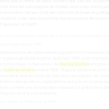
atwa que la vente de biens fonciers aux Juifs est un péch
mé dans les campagnes de Galilée contre les colons juifs
n novembre. De leur côté, les Juifs font échouer la poli
1, voudrait créer une assemblée représentative de toute la
t que pour un quart.
ion du nationalisme arabe dans la seconde moitié des an
tional égyptien en 1935
manifestations de nationalistes égyptiens font plusieurs 
 la grève générale à partir de janvier 1936. La loi martial
 britannique conservateur de
Stanley Baldwin
entame de
au
traité de Londres
d’août 1936 : l’Égypte obtient le contrô
caractère vital du canal de Suez pour les intérêts de l’Em
olition des dernières capitulations encore accordées a
texte comme une victoire diplomatique. Ce précédent da
 l’Égypte dans le panarabisme.
olte arabe de Palestine de 1936