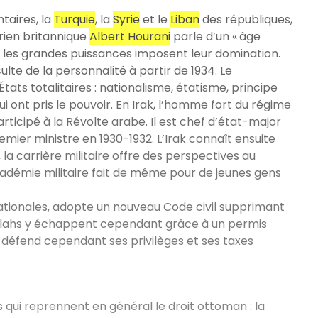
aires, la
Turquie
, la
Syrie
et le
Liban
des républiques,
orien britannique
Albert Hourani
parle d’un « âge
t les grandes puissances imposent leur domination.
culte de la personnalité à partir de 1934. Le
tats totalitaires : nationalisme, étatisme, principe
qui ont pris le pouvoir. En Irak, l’homme fort du régime
rticipé à la Révolte arabe. Il est chef d’état-major
remier ministre en 1930-1932. L’Irak connaît ensuite
 la carrière militaire offre des perspectives au
adémie militaire fait de même pour de jeunes gens
nationales, adopte un nouveau Code civil supprimant
 mollahs y échappent cependant grâce à un permis
gé défend cependant ses privilèges et ses taxes
 qui reprennent en général le droit ottoman : la