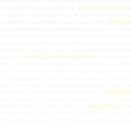
lamation de l’état d’urgence par le Royaume-Uni, une gr
itiques palestiniens qui forment un
Comité suprême arab
 et du Yémen parvient à calmer le jeu, mais la révolte r
our le district de Galilée par des Arabes armés.
Al-Hussei
compris entre Arabes, certains étant jugés trop complaisan
ression britannique est sévère : loi martiale, amendes col
 ans, 6 000 personnes emprisonnées en 1939 quand le territo
volte anticoloniale de l’Empire britannique de l’entre-d
pport de la
commission britannique Peel
sur les violences
t arabe. En 1939, Les Britanniques annoncent dans un troisi
 juive (75 000 entrées en 5 ans) et proposent lors d’une
tôt favorable aux Arabes. Mais il est refusé par toutes les
e qui met en avant la nécessité de l’immigration devant l
 en guerre de l’Allemagne nazie en Pologne.
David Ben Go
se une politique d’immigration clandestine, voire la désob
alestine devint une cause arabe : le roi
Abdelaziz Saoud
, l
rakien demandent l’arrêt de l’immigration sioniste et l’inc
te idée de constitution en État) dans une fédération arabe
).