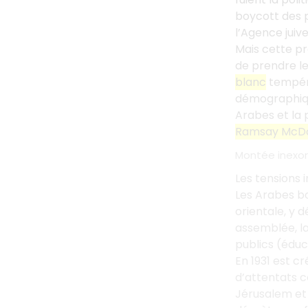
boycott des p
l’Agence juive
Mais cette pr
de prendre le
blanc
tempéra
démographique
Arabes et la p
Ramsay McD
Montée inexor
Les tensions 
Les Arabes bo
orientale, y
assemblée, l
publics (éduca
En 1931 est cr
d’attentats c
Jérusalem et 