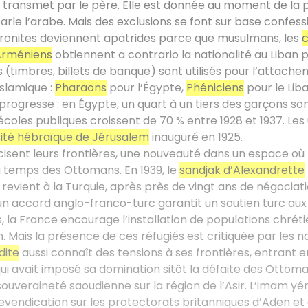
e transmet par le père. Elle est donnée au moment de la p
parle l’arabe. Mais des exclusions se font sur base confessi
ronites deviennent apatrides parce que musulmans, les
c
Arméniens
obtiennent a contrario la nationalité au Liban 
(timbres, billets de banque) sont utilisés pour l’attache
slamique :
Pharaons
pour l’Égypte,
Phéniciens
pour le Lib
 progresse : en Égypte, un quart à un tiers des garçons son
 écoles publiques croissent de 70 % entre 1928 et 1937. Le
sité hébraïque de Jérusalem
inauguré en 1925.
cisent leurs frontières, une nouveauté dans un espace où 
 temps des Ottomans. En 1939, le
sandjak d’Alexandrette
revient à la Turquie, après près de vingt ans de négociati
n accord anglo-franco-turc garantit un soutien turc aux
s, la France encourage l’installation de populations chréti
. Mais la présence de ces réfugiés est critiquée par les na
dite
aussi connaît des tensions à ses frontières, entrant e
ui avait imposé sa domination sitôt la défaite des Ottoman
souveraineté saoudienne sur la région de l’Asir. L’imam y
revendication sur les protectorats britanniques d’Aden et