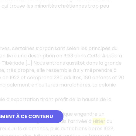
t qui trouve les minorités chrétiennes trop peu
ves, certaines s’organisant selon les principes du
en livre une description en 1933 dans
Cette Année à
de Tibériade […] Nous entrons aussitôt dans la grande
e, très propre, elle ressemble à s’y méprendre à
ée en 1922 et comprend 280 adultes, 180 enfants et 20
 principalement en cultures maraîchères. La colonie
e d’exportation tirant profit de la hausse de la
s juives d’Europe et d’Amérique engendre un
EMENT À CE CONTENU
it les flux d’immigration. Mais l’arrivée d’
Hitler
au
ux Juifs allemands, puis autrichiens après 1938,
facilement des Juifs et pour mettre un terme au