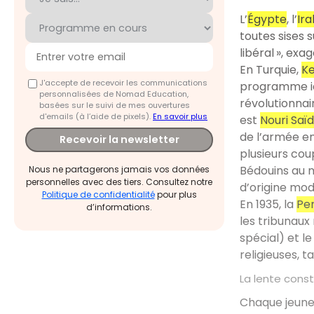
L’
Égypte
, l’
Ira
toutes sises s
libéral », ex
En Turquie,
K
J'accepte de recevoir les communications
programme id
personnalisées de Nomad Education,
révolutionnair
basées sur le suivi de mes ouvertures
d'emails (à l’aide de pixels).
En savoir plus
est
Nouri Saïd
de l’armée en 
Recevoir la newsletter
plusieurs cou
Bédouins au m
Nous ne partagerons jamais vos données
personnelles avec des tiers. Consultez notre
d’origine mod
Politique de confidentialité
pour plus
En 1935, la
Pe
d’informations.
les tribunaux
spécial) et l
religieuses, 
La lente const
Chaque jeune 