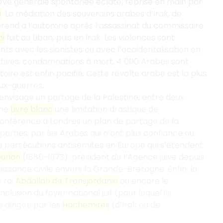
ève générale spontanée éclate, reprise en main par
e
. La médiation des souverains arabes d’Irak, de
eprend à l’automne après l’assassinat du commissaire
ni
fuit au Liban, puis en Irak. Les violences sont
ts avec les sionistes ou avec l’occidentalisation en
lectives, condamnations à mort, 4 000 Arabes sont
ire est enfin pacifié. Cette révolte arabe est la plus
eux-guerres.
 envisage un partage de la Palestine, entre deux
ème
Livre blanc
une limitation drastique de
 conférence à Londres un plan de partage de la
 parties, par les Arabes qui n’ont plus confiance ou
es persécutions antisémites en Europe qui s’étendent
urion
(1886-1973), président de l’Agence juive depuis
éissance civile envers la Grande-Bretagne. Enfin, la
e roi
Abdallâh de Transjordanie
ou encore le
lusion du foyer national juif (pour lequel ils
 dirigée par les
Hachémites
(d’Irak ou de