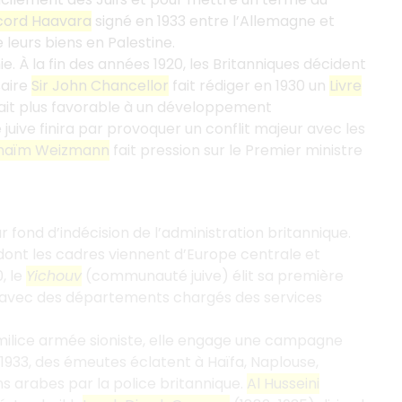
cord Haavara
signé en 1933 entre l’Allemagne et
e leurs biens en Palestine.
 À la fin des années 1920, les Britanniques décident
saire
Sir John Chancellor
fait rédiger en 1930 un
Livre
était plus favorable à un développement
juive finira par provoquer un conflit majeur avec les
haïm Weizmann
fait pression sur le Premier ministre
ond d’indécision de l’administration britannique.
 dont les cadres viennent d’Europe centrale et
, le
Yichouv
(communauté juive) élit sa première
, avec des départements chargés des services
 milice armée sioniste, elle engage une campagne
 1933, des émeutes éclatent à Haïfa, Naplouse,
ns arabes par la police britannique.
Al Husseini