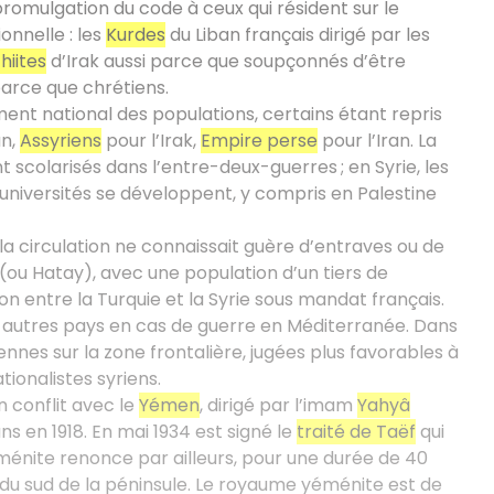
romulgation du code à ceux qui résident sur le
onnelle : les
Kurdes
du Liban français dirigé par les
hiites
d’Irak aussi parce que soupçonnés d’être
parce que chrétiens.
ment national des populations, certains étant repris
an,
Assyriens
pour l’Irak,
Empire perse
pour l’Iran. La
t scolarisés dans l’entre-deux-guerres ; en Syrie, les
s universités se développent, y compris en Palestine
la circulation ne connaissait guère d’entraves ou de
(ou Hatay), avec une population d’un tiers de
on entre la Turquie et la Syrie sous mandat français.
 autres pays en cas de guerre en Méditerranée. Dans
ennes sur la zone frontalière, jugées plus favorables à
tionalistes syriens.
n conflit avec le
Yémen
, dirigé par l’imam
Yahyâ
s en 1918. En mai 1934 est signé le
traité de Taëf
qui
éménite renonce par ailleurs, pour une durée de 40
 du sud de la péninsule. Le royaume yéménite est de