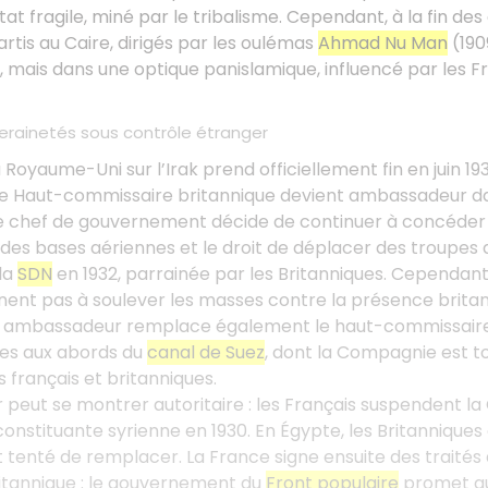
at fragile, miné par le tribalisme. Cependant, à la fin des
artis au Caire, dirigés par les oulémas
Ahmad Nu Man
(190
 mais dans une optique panislamique, influencé par les 
erainetés sous contrôle étranger
Royaume-Uni sur l’Irak prend officiellement fin en juin 19
le Haut-commissaire britannique devient ambassadeur dan
Le chef de gouvernement décide de continuer à concéder l’e
des bases aériennes et le droit de déplacer des troupes d
la
SDN
en 1932, parrainée par les Britanniques. Cependant, 
nnent pas à soulever les masses contre la présence britan
n ambassadeur remplace également le haut-commissaire
es aux abords du
canal de Suez
, dont la Compagnie est to
s français et britanniques.
 peut se montrer autoritaire : les Français suspendent la C
onstituante syrienne en 1930. En Égypte, les Britanniques o
ait tenté de remplacer. La France signe ensuite des traités
ritannique : le gouvernement du
Front populaire
promet au