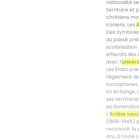
nationalité s
territoire et 
chrétiens ma
iraniens. Les
Des symboles 
au passé préi
scolarisation
effectifs des
avec l’
univer
Les États pré
règlement du
turcophones, 
En échange, u
ses territoire
sa domination
L’
Arabie saou
(1869-1948) q
reconnaît la 
ans, à toute 