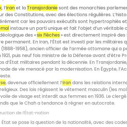
k
, l’
Iran
et la
Transjordanie
sont des monarchies parlement
ur des Constitutions, avec des élections régulières. L’hist
agérément car les pouvoirs exécutifs sont hypertrophiés e
emal
instaure un parti unique et fait l’objet d’un véritable 
éologique des «
six flèches
» est directement inspiré des É
e permanent. En Iran, l’État est investi par les militaires 
(1888-1958), ancien officier de l’armée ottomane qui a pa
1921, puis neuf fois ministre de la Défense avant d’être P
ps d’État militaires pendant la décennie. En Transjordanie,
ode de vie menacé par la modernisation. En Égypte, l’Ac
este.
rse
, devenue officiellement l’
Iran
dans les relations inter
 religieux. Des lois régissent le vêtement masculin (les
e voile de visage est interdit aux femmes en 1936. Le cler
tandis que le Chah a tendance à régner en autocrate.
ruction de l’État-nation
État se pose la question de la nationalité, avec des codes