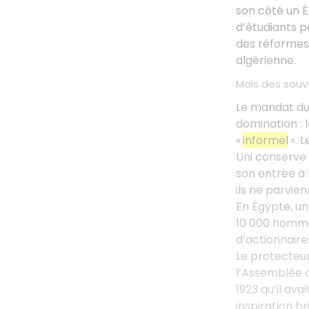
son côté un Ét
d’étudiants p
des réformes,
algérienne.
Mais des souv
Le mandat du 
domination : 
«
informel
». 
Uni conserve 
son entrée à 
ils ne parvie
En Égypte, u
10 000 homm
d’actionnaire
Le protecteur
l’Assemblée c
1923 qu’il av
inspiration b