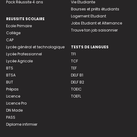
Pack Réussite 4 ans
Vie Etudiante
Bourses et prêts étudiants
Logement Etudiant
REUSSITE SCOLAIRE
Jobs Etudiant et Alternance
Ecole Primaire
Trouve ton job saisonnier
Collège
CAP
Lycée général et technologique
TESTS DE LANGUES
Lycée Professionnel
TFI
Lycée Agricole
TCF
BTS
TEF
BTSA
DELF B1
BUT
DELF B2
Prépas
TOEIC
Licence
TOEFL
Licence Pro
DN Made
PASS
Diplome infirmier