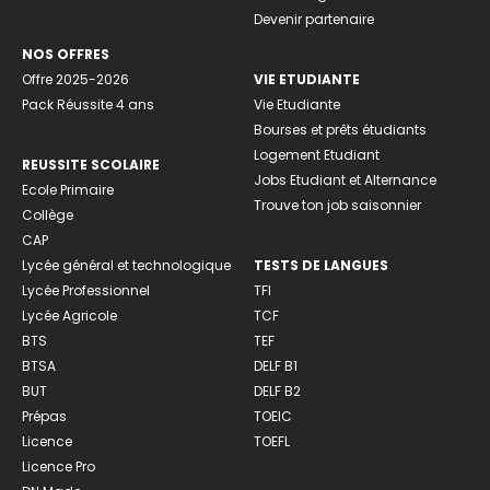
Devenir partenaire
NOS OFFRES
Offre 2025-2026
VIE ETUDIANTE
Pack Réussite 4 ans
Vie Etudiante
Bourses et prêts étudiants
Logement Etudiant
REUSSITE SCOLAIRE
Jobs Etudiant et Alternance
Ecole Primaire
Trouve ton job saisonnier
Collège
CAP
Lycée général et technologique
TESTS DE LANGUES
Lycée Professionnel
TFI
Lycée Agricole
TCF
BTS
TEF
BTSA
DELF B1
BUT
DELF B2
Prépas
TOEIC
Licence
TOEFL
Licence Pro