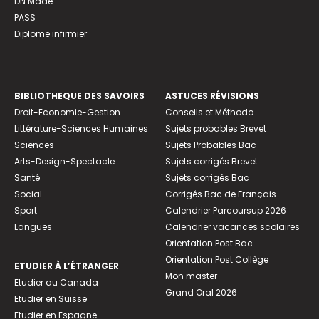
DN Made
PASS
Diplome infirmier
BIBLIOTHEQUE DES SAVOIRS
ASTUCES RÉVISIONS
Droit-Economie-Gestion
Conseils et Méthodo
Littérature-Sciences Humaines
Sujets probables Brevet
Sciences
Sujets Probables Bac
Arts-Design-Spectacle
Sujets corrigés Brevet
Santé
Sujets corrigés Bac
Social
Corrigés Bac de Français
Sport
Calendrier Parcoursup 2026
Langues
Calendrier vacances scolaires
Orientation Post Bac
Orientation Post Collège
ETUDIER À L’ÉTRANGER
Mon master
Etudier au Canada
Grand Oral 2026
Etudier en Suisse
Etudier en Espagne