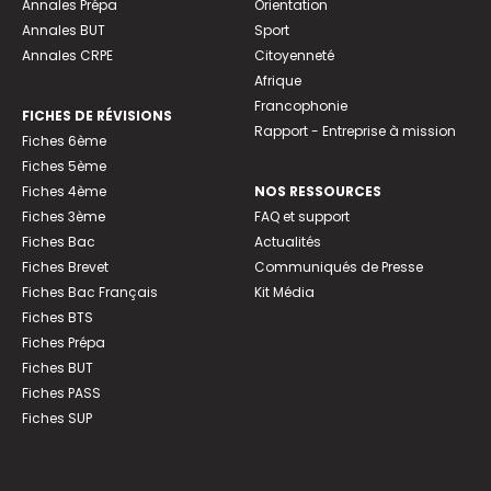
Annales Prépa
Orientation
Annales BUT
Sport
Annales CRPE
Citoyenneté
Afrique
Francophonie
FICHES DE RÉVISIONS
Rapport - Entreprise à mission
Fiches 6ème
Fiches 5ème
Fiches 4ème
NOS RESSOURCES
Fiches 3ème
FAQ et support
Fiches Bac
Actualités
Fiches Brevet
Communiqués de Presse
Fiches Bac Français
Kit Média
Fiches BTS
Fiches Prépa
Fiches BUT
Fiches PASS
Fiches SUP