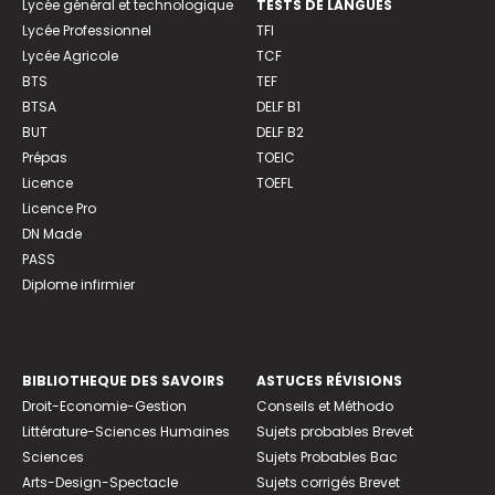
Lycée général et technologique
TESTS DE LANGUES
Lycée Professionnel
TFI
Lycée Agricole
TCF
BTS
TEF
BTSA
DELF B1
BUT
DELF B2
Prépas
TOEIC
Licence
TOEFL
Licence Pro
DN Made
PASS
Diplome infirmier
BIBLIOTHEQUE DES SAVOIRS
ASTUCES RÉVISIONS
Droit-Economie-Gestion
Conseils et Méthodo
Littérature-Sciences Humaines
Sujets probables Brevet
Sciences
Sujets Probables Bac
Arts-Design-Spectacle
Sujets corrigés Brevet