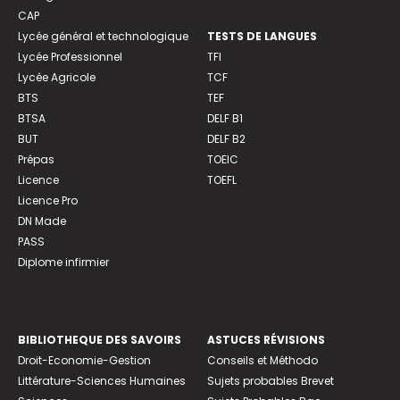
CAP
Lycée général et technologique
TESTS DE LANGUES
Lycée Professionnel
TFI
Lycée Agricole
TCF
BTS
TEF
BTSA
DELF B1
BUT
DELF B2
Prépas
TOEIC
Licence
TOEFL
Licence Pro
DN Made
PASS
Diplome infirmier
BIBLIOTHEQUE DES SAVOIRS
ASTUCES RÉVISIONS
Droit-Economie-Gestion
Conseils et Méthodo
Littérature-Sciences Humaines
Sujets probables Brevet