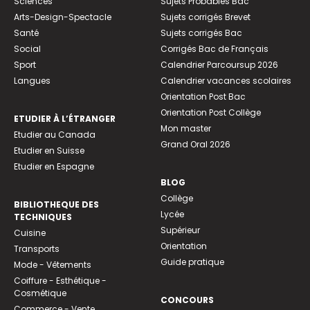
Sciences
Sujets Probables Bac
Arts-Design-Spectacle
Sujets corrigés Brevet
Santé
Sujets corrigés Bac
Social
Corrigés Bac de Français
Sport
Calendrier Parcoursup 2026
Langues
Calendrier vacances scolaires
Orientation Post Bac
Orientation Post Collège
ETUDIER À L’ÉTRANGER
Mon master
Etudier au Canada
Grand Oral 2026
Etudier en Suisse
Etudier en Espagne
BLOG
Collège
BIBLIOTHEQUE DES
Lycée
TECHNIQUES
Supérieur
Cuisine
Orientation
Transports
Guide pratique
Mode - Vêtements
Coiffure - Esthétique -
Cosmétique
CONCOURS
Commerce - Vente