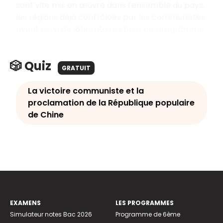
sont vite mis en œuvre dans l'ensemble du pays,
les régions déjà contrôlées par les communistes
ayant servi de laboratoires pour ce programme.
🎲 Quiz
GRATUIT
La victoire communiste et la
proclamation de la République populaire
de Chine
EXAMENS
LES PROGRAMMES
Simulateur notes Bac 2026
Programme de 6ème