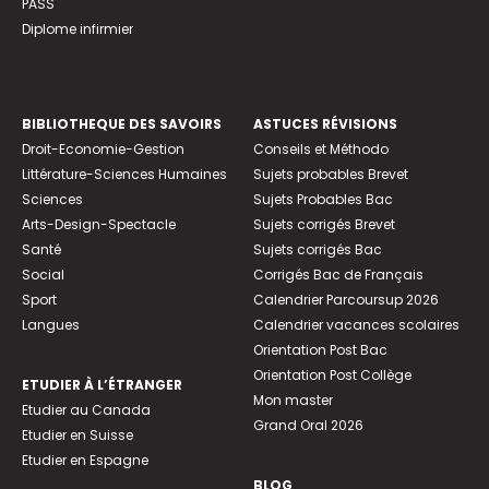
PASS
Diplome infirmier
BIBLIOTHEQUE DES SAVOIRS
ASTUCES RÉVISIONS
Droit-Economie-Gestion
Conseils et Méthodo
Littérature-Sciences Humaines
Sujets probables Brevet
Sciences
Sujets Probables Bac
Arts-Design-Spectacle
Sujets corrigés Brevet
Santé
Sujets corrigés Bac
Social
Corrigés Bac de Français
Sport
Calendrier Parcoursup 2026
Langues
Calendrier vacances scolaires
Orientation Post Bac
Orientation Post Collège
ETUDIER À L’ÉTRANGER
Mon master
Etudier au Canada
Grand Oral 2026
Etudier en Suisse
Etudier en Espagne
BLOG