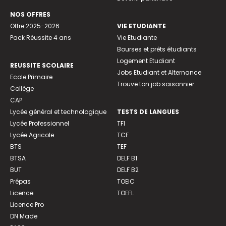
NOS OFFRES
Offre 2025-2026
VIE ETUDIANTE
Pack Réussite 4 ans
Vie Etudiante
Bourses et prêts étudiants
Logement Etudiant
REUSSITE SCOLAIRE
Jobs Etudiant et Alternance
Ecole Primaire
Trouve ton job saisonnier
Collège
CAP
Lycée général et technologique
TESTS DE LANGUES
Lycée Professionnel
TFI
Lycée Agricole
TCF
BTS
TEF
BTSA
DELF B1
BUT
DELF B2
Prépas
TOEIC
Licence
TOEFL
Licence Pro
DN Made