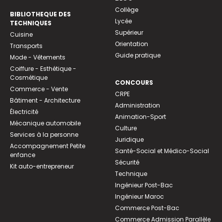
Collège
BIBLIOTHEQUE DES
Lycée
TECHNIQUES
Supérieur
Cuisine
Orientation
Transports
Guide pratique
Mode - Vêtements
Coiffure - Esthétique -
Cosmétique
CONCOURS
Commerce - Vente
CRPE
Bâtiment - Architecture
Administration
Électricité
Animation-Sport
Mécanique automobile
Culture
Services à la personne
Juridique
Accompagnement Petite
Santé-Social et Médico-Social
enfance
Sécurité
Kit auto-entrepreneur
Technique
Ingénieur Post-Bac
Ingénieur Maroc
Commerce Post-Bac
Commerce Admission Parallèle