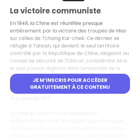
La victoire communiste
En 1949, la Chine est réunifiée presque
entièrement par la victoire des troupes de Mao
sur celles de Tchang Kaï-chek. Ce dernier se
réfugie à Taïwan, qui devient le seul territoire
contrôlé par la République de Chine, siégeant au
conseil de sécurité de l'ONU et considérant être
le seul pouvoir légitime dans l'ensemble de la
Chine.
JE M’INSCRIS POUR ACCÉDER
Face à cela, Mao renforce le centralisme, exalte
GRATUITEMENT À CE CONTENU
la nation chinoise et s'inscrit dans la tradition
d'un pouvoir fort.
La mise en œuvre d'une politique de
collectivisation n'est envisagée que par étape,
mais les confiscations des grandes propriétés
rurales et l'encadrement strict de la population