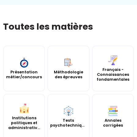
Toutes les matières
Français -
Présentation
Méthodologie
Connaissances
métier/concours
des épreuves
fondamentales
Institutions
Tests
Annales
politiques et
psychotechniques
corrigées
administrativ...