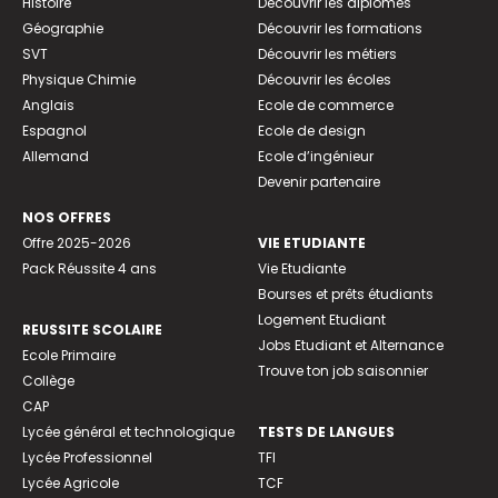
Histoire
Découvrir les diplômes
Géographie
Découvrir les formations
SVT
Découvrir les métiers
Physique Chimie
Découvrir les écoles
Anglais
Ecole de commerce
Espagnol
Ecole de design
Allemand
Ecole d’ingénieur
Devenir partenaire
NOS OFFRES
Offre 2025-2026
VIE ETUDIANTE
Pack Réussite 4 ans
Vie Etudiante
Bourses et prêts étudiants
Logement Etudiant
REUSSITE SCOLAIRE
Jobs Etudiant et Alternance
Ecole Primaire
Trouve ton job saisonnier
Collège
CAP
Lycée général et technologique
TESTS DE LANGUES
Lycée Professionnel
TFI
Lycée Agricole
TCF