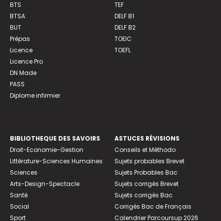
BTS
TEF
BTSA
DELF B1
BUT
DELF B2
Prépas
TOEIC
Licence
TOEFL
Licence Pro
DN Made
PASS
Diplome infirmier
BIBLIOTHEQUE DES SAVOIRS
ASTUCES RÉVISIONS
Droit-Economie-Gestion
Conseils et Méthodo
Littérature-Sciences Humaines
Sujets probables Brevet
Sciences
Sujets Probables Bac
Arts-Design-Spectacle
Sujets corrigés Brevet
Santé
Sujets corrigés Bac
Social
Corrigés Bac de Français
Sport
Calendrier Parcoursup 2026