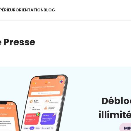
PÉRIEUR
ORIENTATION
BLOG
 Presse
Déblo
illimit
MI