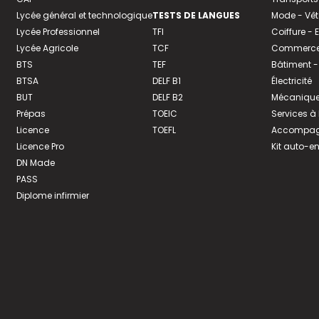
Lycée général et technologique
TESTS DE LANGUES
Mode - Vê
Lycée Professionnel
TFI
Coiffure -
Lycée Agricole
TCF
Commerce 
BTS
TEF
Bâtiment -
BTSA
DELF B1
Électricité
BUT
DELF B2
Mécanique
Prépas
TOEIC
Services à
Licence
TOEFL
Accompagn
Licence Pro
Kit auto-e
DN Made
PASS
Diplome infirmier