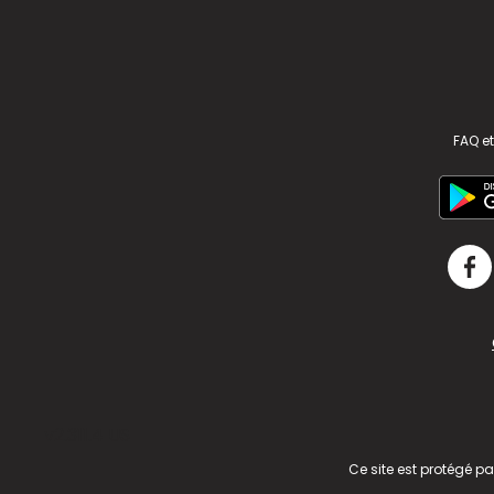
FAQ et
v2.311.4 US
Ce site est protégé p