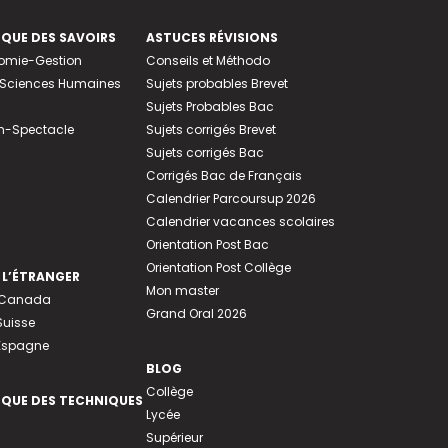
EQUE DES SAVOIRS
ASTUCES RÉVISIONS
nomie-Gestion
Conseils et Méthodo
e-Sciences Humaines
Sujets probables Brevet
Sujets Probables Bac
n-Spectacle
Sujets corrigés Brevet
Sujets corrigés Bac
Corrigés Bac de Français
Calendrier Parcoursup 2026
Calendrier vacances scolaires
Orientation Post Bac
Orientation Post Collège
 L’ÉTRANGER
Mon master
u Canada
Grand Oral 2026
Suisse
 Espagne
BLOG
Collège
EQUE DES TECHNIQUES
Lycée
Supérieur