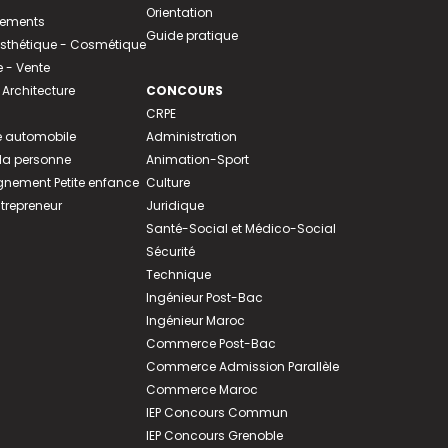
Orientation
tements
Guide pratique
 Esthétique - Cosmétique
- Vente
 Architecture
CONCOURS
CRPE
 automobile
Administration
 la personne
Animation-Sport
ement Petite enfance
Culture
ntrepreneur
Juridique
Santé-Social et Médico-Social
Sécurité
Technique
Ingénieur Post-Bac
Ingénieur Maroc
Commerce Post-Bac
Commerce Admission Parallèle
Commerce Maroc
IEP Concours Commun
IEP Concours Grenoble