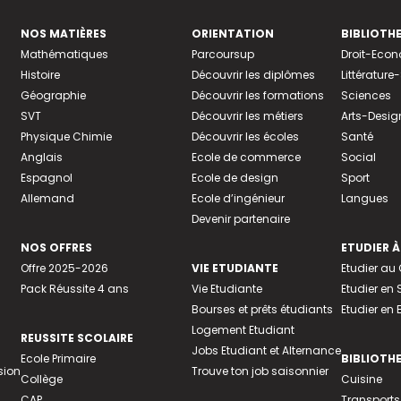
NOS MATIÈRES
ORIENTATION
BIBLIOTH
Mathématiques
Parcoursup
Droit-Eco
Histoire
Découvrir les diplômes
Littératur
Géographie
Découvrir les formations
Sciences
SVT
Découvrir les métiers
Arts-Desig
Physique Chimie
Découvrir les écoles
Santé
Anglais
Ecole de commerce
Social
Espagnol
Ecole de design
Sport
Allemand
Ecole d’ingénieur
Langues
Devenir partenaire
NOS OFFRES
ETUDIER À
Offre 2025-2026
VIE ETUDIANTE
Etudier a
Pack Réussite 4 ans
Vie Etudiante
Etudier en 
Bourses et prêts étudiants
Etudier en
Logement Etudiant
REUSSITE SCOLAIRE
Jobs Etudiant et Alternance
Ecole Primaire
BIBLIOTH
sion
Trouve ton job saisonnier
Collège
Cuisine
CAP
Transports