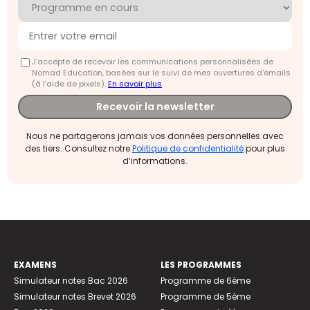
J'accepte de recevoir les communications personnalisées de
Nomad Education, basées sur le suivi de mes ouvertures d'emails
(à l’aide de pixels).
En savoir plus
Recevoir la newsletter
Nous ne partagerons jamais vos données personnelles avec
des tiers. Consultez notre
Politique de confidentialité
pour plus
d’informations.
EXAMENS
LES PROGRAMMES
Simulateur notes Bac 2026
Programme de 6ème
Simulateur notes Brevet 2026
Programme de 5ème