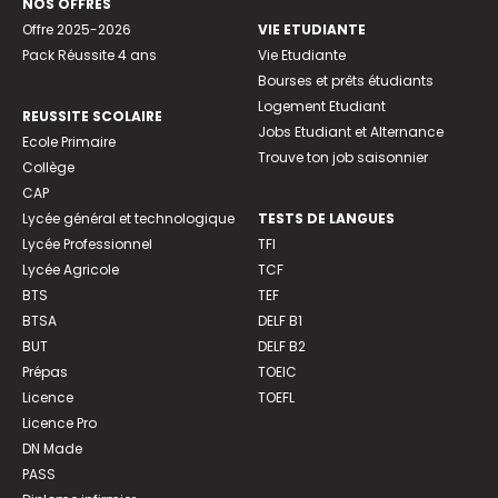
NOS OFFRES
Offre 2025-2026
VIE ETUDIANTE
Pack Réussite 4 ans
Vie Etudiante
Bourses et prêts étudiants
Logement Etudiant
REUSSITE SCOLAIRE
Jobs Etudiant et Alternance
Ecole Primaire
Trouve ton job saisonnier
Collège
CAP
Lycée général et technologique
TESTS DE LANGUES
Lycée Professionnel
TFI
Lycée Agricole
TCF
BTS
TEF
BTSA
DELF B1
BUT
DELF B2
Prépas
TOEIC
Licence
TOEFL
Licence Pro
DN Made
PASS