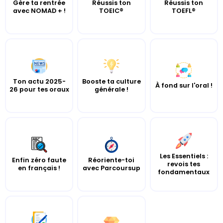
Gère ta rentrée
Réussis ton
Réussis ton
avec NOMAD + !
TOEIC®
TOEFL®
Ton actu 2025-
Booste ta culture
À fond sur l'oral !
26 pour tes oraux
générale !
Les Essentiels :
Enfin zéro faute
Réoriente-toi
revois tes
en français !
avec Parcoursup
fondamentaux