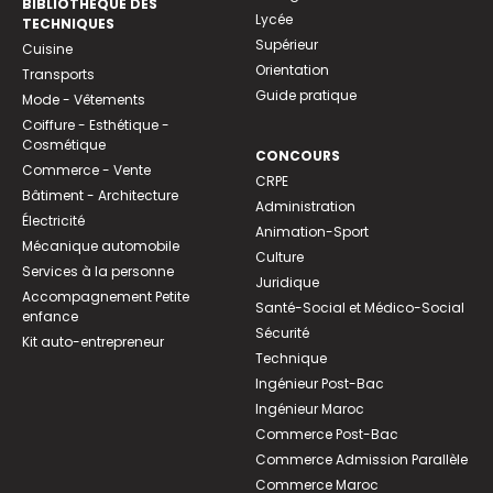
BIBLIOTHEQUE DES
Lycée
TECHNIQUES
Supérieur
Cuisine
Orientation
Transports
Guide pratique
Mode - Vêtements
Coiffure - Esthétique -
Cosmétique
CONCOURS
Commerce - Vente
CRPE
Bâtiment - Architecture
Administration
Électricité
Animation-Sport
Mécanique automobile
Culture
Services à la personne
Juridique
Accompagnement Petite
Santé-Social et Médico-Social
enfance
Sécurité
Kit auto-entrepreneur
Technique
Ingénieur Post-Bac
Ingénieur Maroc
Commerce Post-Bac
Commerce Admission Parallèle
Commerce Maroc