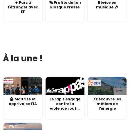
✈️ Pars à
🗞️ Profite de ton
Révise en
l'étranger avec
kiosque Presse
musique 🎶
EF
À la une !
🤖 Maitrise et
Le rap s'engage
⚡Découvre les
apprivoise l’IA
contre la
métiers de
violence routi...
l'énergie