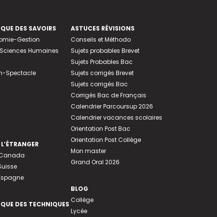
EQUE DES SAVOIRS
ASTUCES RÉVISIONS
nomie-Gestion
Conseils et Méthodo
e-Sciences Humaines
Sujets probables Brevet
Sujets Probables Bac
n-Spectacle
Sujets corrigés Brevet
Sujets corrigés Bac
Corrigés Bac de Français
Calendrier Parcoursup 2026
Calendrier vacances scolaires
Orientation Post Bac
Orientation Post Collège
 L’ÉTRANGER
Mon master
u Canada
Grand Oral 2026
Suisse
 Espagne
BLOG
Collège
EQUE DES TECHNIQUES
Lycée