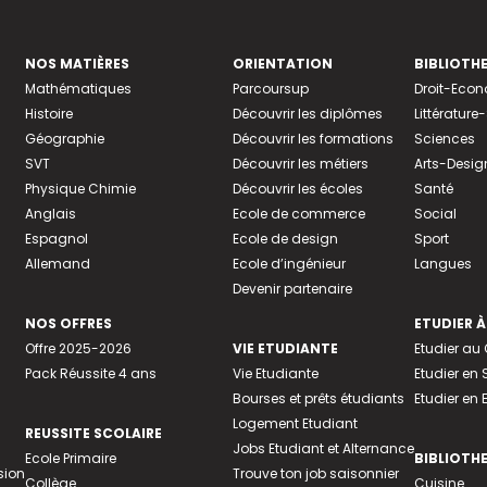
NOS MATIÈRES
ORIENTATION
BIBLIOTH
Mathématiques
Parcoursup
Droit-Eco
Histoire
Découvrir les diplômes
Littératur
Géographie
Découvrir les formations
Sciences
SVT
Découvrir les métiers
Arts-Desig
Physique Chimie
Découvrir les écoles
Santé
Anglais
Ecole de commerce
Social
Espagnol
Ecole de design
Sport
Allemand
Ecole d’ingénieur
Langues
Devenir partenaire
NOS OFFRES
ETUDIER À
Offre 2025-2026
VIE ETUDIANTE
Etudier a
Pack Réussite 4 ans
Vie Etudiante
Etudier en 
Bourses et prêts étudiants
Etudier en
Logement Etudiant
REUSSITE SCOLAIRE
Jobs Etudiant et Alternance
Ecole Primaire
BIBLIOTH
sion
Trouve ton job saisonnier
Collège
Cuisine