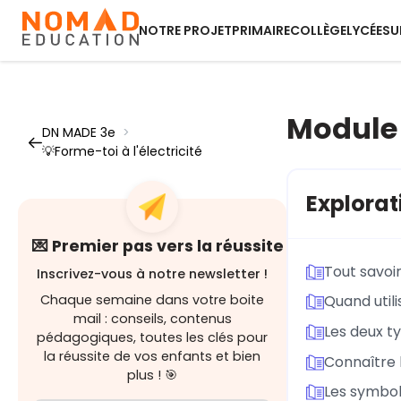
NOTRE PROJET
PRIMAIRE
COLLÈGE
LYCÉE
SU
Module 2
DN MADE 3e
>
💡Forme-toi à l'électricité
Explorat
💌 Premier pas vers la réussite
Tout savoir
Inscrivez-vous à notre newsletter !
Chaque semaine dans votre boite
Quand util
mail : conseils, contenus
Les deux ty
pédagogiques, toutes les clés pour
la réussite de vos enfants et bien
Connaître l
plus ! 🎯
Les symbole