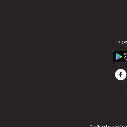
FAQ et
v2.311.4 US
Ce site est protégé p