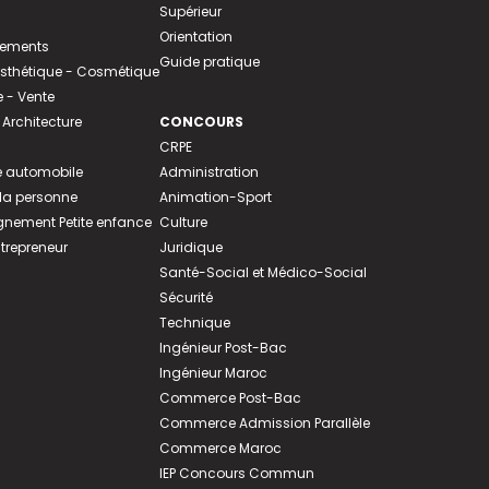
Supérieur
Orientation
tements
Guide pratique
 Esthétique - Cosmétique
- Vente
 Architecture
CONCOURS
CRPE
 automobile
Administration
 la personne
Animation-Sport
ement Petite enfance
Culture
ntrepreneur
Juridique
Santé-Social et Médico-Social
Sécurité
Technique
Ingénieur Post-Bac
Ingénieur Maroc
Commerce Post-Bac
Commerce Admission Parallèle
Commerce Maroc
IEP Concours Commun