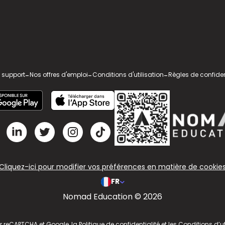
 support
-
Nos offres d'emploi
-
Conditions d'utilisation
-
Règles de confiden
Cliquez-ici pour modifier vos préférences en matière de cookie
FR
Nomad Education © 2026
ar reCAPTCHA et Google, la
Politique de confidentialité
et les
Conditions d’ut