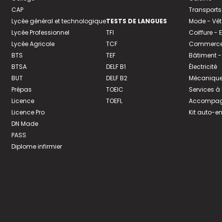
CAP
Transports
Lycée général et technologique
TESTS DE LANGUES
Mode - Vê
Lycée Professionnel
TFI
Coiffure -
Lycée Agricole
TCF
Commerce 
BTS
TEF
Bâtiment -
BTSA
DELF B1
Électricité
BUT
DELF B2
Mécanique
Prépas
TOEIC
Services à
Licence
TOEFL
Accompagn
Licence Pro
Kit auto-e
DN Made
PASS
Diplome infirmier