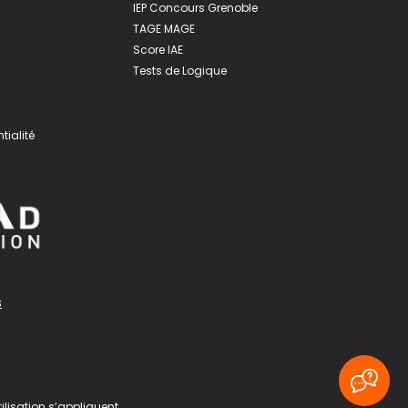
IEP Concours Grenoble
TAGE MAGE
Score IAE
Tests de Logique
tialité
s
ilisation
s’appliquent.